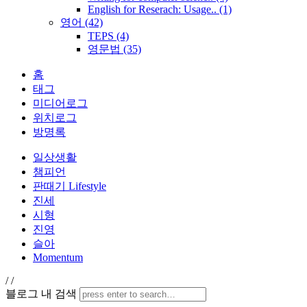
English for Reserach: Usage..
(1)
영어
(42)
TEPS
(4)
영문법
(35)
홈
태그
미디어로그
위치로그
방명록
일상생활
챔피언
판때기 Lifestyle
진세
시형
진영
슬아
Momentum
/
/
블로그 내 검색