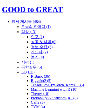
GOOD to GREAT
전체 게시물
(484)
오늘의 한마디
(1)
일상
(13)
연구
(1)
성공 & 실패
(0)
정보 수집
(6)
개인사
(2)
놀러
(4)
서평
(1)
공학실무
(5)
AI
(136)
R Basic
(36)
R ggplot2
(5)
TensorFlow, PyTorch, Keras..
(35)
Machine Learning with R
(10)
Theory
(18)
Probability & Statistics (R..
(8)
Caffe
(3)
TVM
(4)