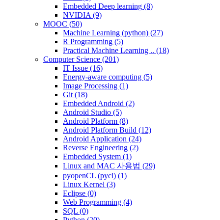
Embedded Deep learning
(8)
NVIDIA
(9)
MOOC
(50)
Machine Learning (python)
(27)
R Programming
(5)
Practical Machine Learning ..
(18)
Computer Science
(201)
IT Issue
(16)
Energy-aware computing
(5)
Image Processing
(1)
Git
(18)
Embedded Android
(2)
Android Studio
(5)
Android Platform
(8)
Android Platform Build
(12)
Android Application
(24)
Reverse Engineering
(2)
Embedded System
(1)
Linux and MAC 사용법
(29)
pyopenCL (pycl)
(1)
Linux Kernel
(3)
Eclipse
(0)
Web Programming
(4)
SQL
(0)
Python
(20)