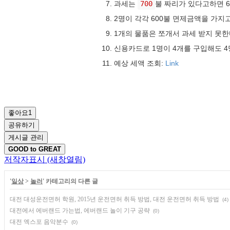
과세는
700
불 짜리가 있다고하면 6
2명이 각각 600불 면제금액을 가지고
1개의 물품은 쪼개서 과세 받지 못한
신용카드로 1명이 4개를 구입해도 4
예상 세액 조회:
Link
좋아요
1
공유하기
게시글 관리
GOOD to GREAT
저작자표시
(새창열림)
'
일상
>
놀러
' 카테고리의 다른 글
대전 대성운전면허 학원, 2015년 운전면허 취득 방법, 대전 운전면허 취득 방법
(4)
대전에서 에버랜드 가는법, 에버랜드 놀이 기구 공략
(0)
대전 엑스포 음악분수
(0)