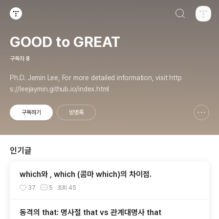
검색하기
티스토리
GOOD to GREAT
구독자
8
Ph.D. Jemin Lee, For more detailed information, visit http
s://leejaymin.github.io/index.html
구독하기
방명록
신고하기 레이어
열기
인기글
which와 , which (콤마 which)의 차이점.
37
5
조회
45
동격의 that: 명사절 that vs 관계대명사 that