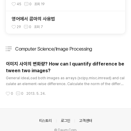
45
0
조회
19
영어에서 콤마의 사용법
29
0
조회
7
Computer Science/Image Processing
분류 전체보기
주요 글 목록
이미지 사이의 변화량? How can I quantify difference be
tween two images?
글 내용
General ideaLoad both images as arrays (scipy.misc.imread) and cal
culate an element-wise difference. Calculate the norm of the differen
ce.However, there are some decisions to make.QuestionsYou shoul
작성시간
0
0
2013. 5. 24.
d answer these questions first:Are images of the same shape and di
mension?If not, you may need to resize or crop them. PIL library will
help to do it in Python.If they are taken with the same settings..
의안내
티스토리
로그인
고객센터
© Daum Corp.