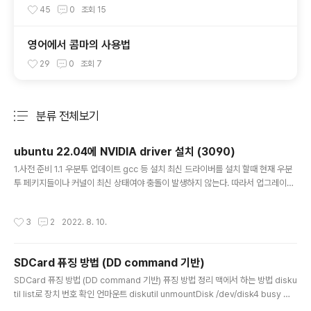
45
0
조회
15
영어에서 콤마의 사용법
29
0
조회
7
분류 전체보기
주요 글 목록
ubuntu 22.04에 NVIDIA driver 설치 (3090)
글 내용
1.사전 준비 1.1 우분투 업데이트 gcc 등 설치 최신 드라이버를 설치 할때 현재 우분
투 페키지들이나 커널이 최신 상태여야 충돌이 발생하지 않는다. 따라서 업그레이드
필수 sudo apt update && sudo apt upgrade -y sudo apt install build-e
seential 1.2 Disabling Nouveau (uBuntu 기준) Create a file at /etc/mod
작성시간
3
2
2022. 8. 10.
probe.d/blacklist-nouveau.conf with the following contents: blacklist
nouveau options nouveau modeset=0 Regenerate the kernel initram
fs: sudo update-initramfs -u 다른 OS는 ..
SDCard 퓨징 방법 (DD command 기반)
글 내용
SDCard 퓨징 방법 (DD command 기반) 퓨징 방법 정리 맥에서 하는 방법 disku
til list로 장치 번호 확인 언마운트 diskutil unmountDisk /dev/disk4 busy 오
류 해결 sudo dd bs=1m if=./2020-08-20-raspios-buster-armhf-full.im