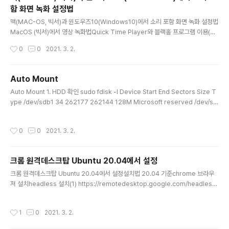
함 화면 녹화 설정법
글 내용
맥(MAC-OS, 빅서)과 윈도우즈10(Windows10)에서 소리 포함 화면 녹화 설정법
MacOS (빅서)에서 영상 녹화법Quick Time Player와 블랙홀 프로그램 이용(무
료)한 방법이다. 기존 방법들이 빅서에서 동작하지 않으므로 빅서를 지원하는 오픈소
작성시간
0
0
2021. 3. 2.
스를 활용한 방법이다.블랙홀 설치https://github.com/ExistentialAudio/Black
Hole 위 깃헙에서 Download Installer를 누르고 이메일을 입력하면 바로 설치파
일이 이메일로 전달 된다.homebrew를 통해서 설치해도 된다. 오디오MIDI 설정입
Auto Mount
력과 출력을 Blackhole용으로 생성한다. 이렇게 해야 영상과 소리를 동시에 녹화하
글 내용
Auto Mount 1. HDD 확인 sudo fdisk -l Device Start End Sectors Size T
면서도 스피커로 소리를 들을 수 있다.새로운 입력 생성 다중 출력기기 생성 주의:..
ype /dev/sdb1 34 262177 262144 128M Microsoft reserved /dev/sd
b2 264192 3907028991 3906764800 1.8T Linux filesystem 추가할 h
dd는 sda2이다. 기본적으로 format과 파티션은 한 상태라서 딱히 메시지가 없다.
작성시간
0
0
2021. 3. 2.
하지만 하지 않은 상태라면 몇 번 장치가 필요한지 메시지가 나온다. 아래와 같은 메
시지이다. Disk /dev/sdb doesn't contain a valid partition table 블럭 장치
목록으로 확인 lsblk 2. 파티션 생성 사용법 sudo fdisk [드라이브 명칭] ..
크롬 원격데스크탑 Ubuntu 20.04에서 설정
글 내용
크롬 원격데스크탑 Ubuntu 20.04에서 설정설치법 20.04 기준chrome 브라우
져 설치headless 설치(1) https://remotedesktop.google.com/headless
deb package 다운로드 후`sudo dpkg -i ``강제설치 의존성 문제 해결sudo a
pt-get -f install다시 (1)번으로 돌아가서 명령어를 ubuntu terminal에 복사 붙
작성시간
1
0
2021. 3. 2.
여넣기로 실행PIN number 설정다른컴퓨터에서 연결 시도 필자는 맥에서 chrom
e-remote deskptop 응용으로 접속 시도하면 아래와 같이 성공적으로 화면이 나