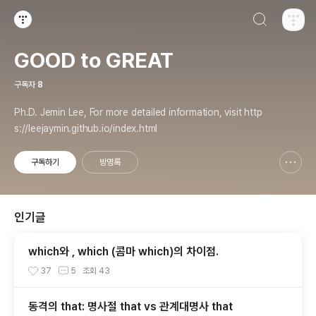
검색하기
티스토리
GOOD to GREAT
구독자
8
Ph.D. Jemin Lee, For more detailed information, visit http
s://leejaymin.github.io/index.html
구독하기
방명록
신고하기 레이어
열기
인기글
which와 , which (콤마 which)의 차이점.
37
5
조회
43
동격의 that: 명사절 that vs 관계대명사 that