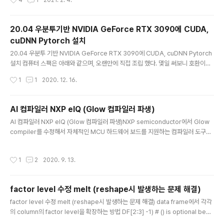
4
1
2021. 2. 4.
치 되어 있다면 자동으로 remove하고 설치한다. chmod +x NVIDIA-Linux-x8
6_64-460.39.run sudo NVIDIA-Linux-x86_64-460.39.run NVIDIA-DR
M이 로드 되었다는 오류 발생시 ctrl+alt+F2 systemctl isolate multi-user.ta
20.04 우분투기반 NVIDIA GeForce RTX 3090에 CUDA,
rget ..
cuDNN Pytorch 설치
글 내용
20.04 우분투 기반 NVIDIA GeForce RTX 3090에 CUDA, cuDNN Pytorch
설치 컴퓨터 스팩은 아래와 같으며, 오랜만에 직접 조립 했다. 몇일 써보니 호환이나
큰 문제 없이 돌아가므로 사양정보를 공유 한다. 컴퓨터 스팩 그래픽카드: 갤럭시 G
작성시간
1
1
2020. 12. 16.
ALAX 지포스 RTX 3090 SG D6X 24GB Widnows10, ubuntu 20.04 멀티
부팅 UEFI BIOS 모드를 기준으로 설명. Legacy 방식은 다루지 않음. Bootable
USB 제작 MAC(OSX), uBuntu에서 dd 커맨드로 제작이 가능하다. 설치 과정중
AI 컴파일러 NXP elQ (Glow 컴파일러 파생)
기가바이트 Z490칩셋기준으로 예기치 않은 오류가 계속 발생하여, 가장 안정적인R
글 내용
AI 컴파일러 NXP elQ (Glow 컴파일러 파생)NXP semiconductor에서 Glow
ufus를 이용햇 제작함. Widnows10 제작 참조: https://..
compiler를 수정해서 자체적인 MCU 하드웨어 보드를 지원하는 컴파일러 도구인
elQ를 선보임.관련기사: 1공식홈페이지: 1, 2arm-m 프로세서 계열과 DSP로 만들
어진 임베디드 보드를 위한 컴파일러를 제공함. 기존 Glow를 이용해서 수정하여 el
작성시간
1
2
2020. 9. 13.
Q 컴파일러를 생성. 윈도우용 실행 파일을 제공함으로써 지원함.elQ 온라인 세미나
자료 NXP는 여러 AI 컴파일러들 중에서 Glow가 가장 완성도가 높아서 이것을 선
택함. Graph IR단계에서 HiFi4노드로 대체함 이것을 이용해서 DSP 가속 기능을
factor level 수정 melt (reshape시 발생하는 문제 해결)
달성함.관련 논문아래 관련 논문에서 성능 부분을 실험함.관련논문: Image Classif
글 내용
icati..
factor level 수정 melt (reshape시 발생하는 문제 해결) data frame에서 각각
의 column의 factor level을 확장하는 방법 DF[2:3] -1) # () is optional beca
use it's the last expression})