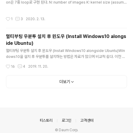
on은 7중 loop로 구현 된다. N: number of images K: kernel size (assume
d square) W: input width H: input height C: number of input channels
D: number of output channels 위 loop중에서 1,2,3,4는 병렬로 실행 가능하
작성시간
1
3
2020. 2. 13.
고 5-7은 변수를 아래 연산에서 서로 공유하므로 병렬 실행이 불가능하다.만약, bat
ch를 고려하지 않아서 image를 1개로 생각한다면 아래와 같은 loop로 처리된다.
또한, stride를 고려할 경우에도 아래와 같은 loop가 된다. im2col, GEMM 스타
멀티부팅 우분투 설치 후 윈도우 (Install Windows10 alongs
일로..
ide Ubuntu)
글 내용
멀티부팅 우분투 설치 후 윈도우 (Install Windows10 alongside Ubuntu)Win
dows10을 설치 후 우분투를 설치하는 방법은 자료가 많으며 비교적 쉽다. 이전 포
스트를 참고한다.하지만 우분투가 이미 설치된 환경에서 왼도우즈를 설치하는것은
작성시간
16
4
2019. 11. 20.
약간 까다롭다. 왜냐하면, 윈도우즈 설치 후에 GRUB bootloader가 사라져 버리
기 때문에 복구 과정이 필요하고 uBuntu에서 NTFS primary partition을 만들어
줘야 하기 때문이다. 이것들을 모두 해결하여 정상적으로 우분투가 먼저 설치된 상황
더보기
에서 윈도우즈를 설치해서 정상적으로 듀얼 부팅을 하는 방법을 다루겠다.0. 사전 준
비Windows10 USB 준비윈도우즈10 다운로드 공식 홈페이지(https://www.mic
rosof..
의안내
티스토리
로그인
고객센터
© Daum Corp.