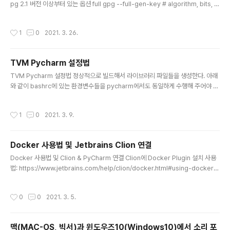
pg 2.1 버전 이상부터 있는 옵션 full gpg --full-gen-key # algorithm, bits, e
xpire date, password를 순서대로 설정 # 생성 키 확인 gpg --list-secret-k
eys --keyid-format LONG sec rsa4096/30F2B65B9246B6CA 2017-
작성시간
1
0
2021. 3. 26.
08-18 [SC] D5E4F29F3275DC0CDA8FFC8730F2B65B9246B6CA ui
d [ultimate] Mr. Robot ssb rsa4096/B7ABC0813E4028C0 2017-08-1
8 [E] # 30F2B65B9246B6CA를 복사 # key expo..
TVM Pycharm 설정법
글 내용
TVM Pycharm 설정법 정상적으로 빌드해서 라이브러리 파일들을 생성한다. 아래
와 같이 bashrc에 있는 환경변수들을 pycharm에서도 동일하게 수행해 주어야 한
다. PYTHONPATH 설정 Preference -> Project Interpreter Python Con
sole 설정 Console에서 Always show debug console 체크 Edit Config R
작성시간
1
0
2021. 3. 9.
un -> Edit Configuration NVCC 관련 에러가 발생하면 아래와 같이 PATH에 /u
sr/local/cuda/bin을 추가한다. which nvcc를 통해서 설치된 경로를 찾을 수 있
다. deafult는 위와 같은 경로이다. system PATH가 바로 수정은 안되므로 맨 위
Docker 사용법 및 Jetbrains Clion 연결
에 Use environment v..
글 내용
Docker 사용법 및 Clion & PyCharm 연결 Clion에 Docker Plugin 설치 사용
법: https://www.jetbrains.com/help/clion/docker.html#using-docker-
compose CLion에서는 Pycharm-pro와 다르게 Docker가 기본으로 서비스로
연결되어 있지 않다. 아래와 같이 Marketplace에서 Docker Plugin을 설치해 준
작성시간
0
0
2021. 3. 5.
다. 플러긴 다운로드: https://plugins.jetbrains.com/plugin/7724-docker
설치하면 아래와 같이 settings-> Build, Execution, Deployment->Docker
를 통해서 Docker Daemon을 실행 가능하다. 이 부분은 root permissi..
맥(MAC-OS, 빅서)과 윈도우즈10(Windows10)에서 소리 포