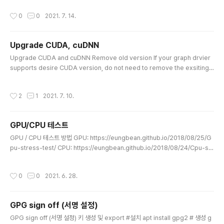
g of=/dev/disk3 status=progress; sync sudo diskutil eject /dev/rdisk
작성시간
0
0
2021. 7. 14.
N https://www.raspberrypi.org/documentation/installation/installing-i
mages/mac.md sync를 해야하는 이유 https://unix.stackexchange.com/
questions/31268..
Upgrade CUDA, cuDNN
글 내용
Upgrade CUDA and cuDNN Remove old version If your graph drvier
supports desire CUDA version, do not need to remove the exsiting
driver. Check the following link: https://docs.nvidia.com/deploy/cuda
-compatibility/index.html To remove CUDA Toolkit: $ sudo apt-get -
작성시간
2
1
2021. 7. 10.
-purge remove "*cublas*" "*cufft*" "*curand*" \ "*cusolver*" "*cus
parse*" "*npp*" "*nvjpeg*" "cuda*" "nsight*"To remove NVIDIA Driv
ers:..
GPU/CPU 테스트
글 내용
GPU / CPU 테스트 방법 GPU: https://eungbean.github.io/2018/08/25/G
pu-stress-test/ CPU: https://eungbean.github.io/2018/08/24/Cpu-str
ess-test/
작성시간
0
0
2021. 6. 28.
GPG sign off (서명 설정)
글 내용
GPG sign off (서명 설정) 키 생성 및 export #설치 apt install gpg2 # 생성 g