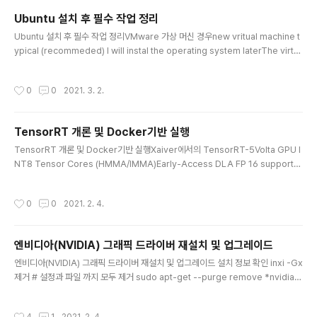
온다. Trobuleshooting (문제해결)연결시 검정화면으로 아무것도 보이지 않을 때
Ubuntu 설치 후 필수 작업 정리
하위버전 ubuntu의 경우 desktop-environ..
글 내용
Ubuntu 설치 후 필수 작업 정리VMware 가상 머신 경우new vritual machine t
ypical (recommeded) I will instal the operating system laterThe virtu
al machine will be created with a blank hard disk.Linux (ubuntu 16bit)
설정 하디드스크 설정, single disk 설정 불필요한 device들 제거 (ex., printer)
작성시간
0
0
2021. 3. 2.
open-VM-Tools 설치Legacy 방법이 인터넷에 많은데 그것을 쓰지말라고 한다.
우분투의 경우 쉽게 설치가 가능하다.아래 명령어 한줄로 설치하고 재부팅 해주면된
다.sudo apt-get install open-vm-tools-desktop clipb..
TensorRT 개론 및 Docker기반 실행
글 내용
TensorRT 개론 및 Docker기반 실행Xaiver에서의 TensorRT-5Volta GPU I
NT8 Tensor Cores (HMMA/IMMA)Early-Access DLA FP 16 supportU
pdated smaples to enabled DLAFine-grained control of DLA layers
and GPU FallbackNew APIs added to IBuilder interface:Chapter 1: Wh
작성시간
0
0
2021. 2. 4.
at is tensorRT목적은 이미 학습된 딥러닝 모델을 빠르고 효율적으로 GPU에 구
동 시키는것을 목적으로한다.TensorFlow는 TensorRT와 통합되어 있으므로 프
레임웍 내에서 이러한 작업이 가능하다.layers, kernel selection, normaliza..
엔비디아(NVIDIA) 그래픽 드라이버 재설치 및 업그레이드
글 내용
엔비디아(NVIDIA) 그래픽 드라이버 재설치 및 업그레이드 설치 정보 확인 inxi -Gx
제거 # 설정과 파일 까지 모두 제거 sudo apt-get --purge remove *nvidia*
설치: runfile 이용 방법 엔비디아 홈페이지에서 다운 받는다. chmod +x 후 runfil
e을 sudo권한으로 설치한다. gcc compiler 설정만 주의함. 기존에 Driver가 설
작성시간