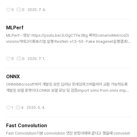
작성시간
0
0
2020. 7. 4.
MLPerf
글 내용
MLPerf--영상: https://youtu.be/JU0gCTFe3Bg 목적ScenarioMetricsDi
visions카테고리튜토리얼 실행 ResNet-v1.5-50 -Fake Imagenet실행결과/r
un_local.sh onnxruntime resnet50 cpu --accuracy INFO:main:Names
pace(accuracy=True, backend='onnxruntime', cache=0, config='../ml
작성시간
0
0
2020. 7. 1.
perf.conf', count=None, data_format=None, dataset='imagenet', data
set_list=None, dataset_path='fake_imagenet', find_peak_performan
ce=False, inputs=None, max..
ONNX
글 내용
ONNXMicrosoft에서 개발된 모든 딥러닝 프레임워크에들에서 교환 가능하도록
개발된 모델 포멧이다.ONNX 모델 로딩 및 검증import onnx from onnx impor
t numpy_helper from onnx import helper # Load the ONNX model mo
del = onnx.load("onnx/stc_yolo2.onnx") # Print a human readable rep
작성시간
1
4
2020. 5. 4.
resentation of the graph print(onnx.helper.printable_graph(model.gr
aph)) # Check the model onnx.checker.check_model(onnx_model) p
rint('The model is checked!') ONNX 모델 실..
Fast Convolution
글 내용
Fast Convolution기본 convolution 연산 방법아래와 같다고 했을때 convoluti