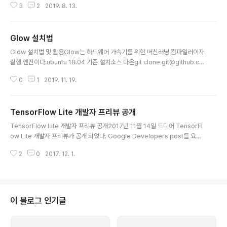
3
2
2019. 8. 13.
태이다. 따라서 제공하는 mendel linux를 퓨징해야 여타 예제들이 실행 가능
하다.준비물ubuntu 18.04환경에서 실행한다. (MAC도 지원 한다.)USB typ
eB 케이블: 보드의 시리얼 포트와 호스트 PC를 연결하기 위함USB typeC 케
Glow 설치법
이블: data port 연결을 위한 것으로 추후에 퓨징시에 사용한다. (fastboot)2
글 내용
-3A (5v) USB typeC 파워 서플라이: 폰 충전기도 사용 가능하다. 필자는 그
Glow 설치법 및 활용Glow는 하드웨어 가속기를 위한 머신러닝 컴파일러이자
냥 C케이블에 전원 허..
실행 엔진이다.ubuntu 18.04 기준 설치소스 다운git clone git@github.co
m:pytorch/glow.git # or: git clone https://github.com/pytorch/glo
0
1
2019. 11. 19.
w.git cd glow #submodules 다운 git submodule update --init --re
cursive # 필요 package들 설치 sudo apt-get install clang clang-8 c
make graphviz libpng-dev \ libprotobuf-dev llvm-8 llvm-8-dev n
TensorFlow Lite 개발자 프리뷰 공개
inja-build protobuf-compiler wget \ opencl-headers ..
글 내용
TensorFlow Lite 개발자 프리뷰 공개2017년 11월 14일 드디어 TensorFl
ow Lite 개발자 프리뷰가 공개 되었다. Google Developers post를 요약
해 본다.Tensorflow Lite는 low latency inference를 on-device에서
2
0
2017. 12. 1.
지원 한다.특성은 아래와 같다.Lightweight: small binary size, fast initial
ization/startupCross-platform: Android and iOSFast: Optimized f
or mobile devices, including dramatically improved재미 있는 것은
TF lite는 purpose-built custom hardware를 지원 한다는 것이다. 이를
..
이 블로그 인기글