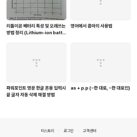
리튬이온 배터리 특성 및 오래쓰는
영어에서 콤마의 사용법
방법 정리 (Lithium-ion batte
ry characteristic)
파워포인트 영문 한글 혼용 입력시
as + p.p (~한 대로, ~한 대로인)
끝 글자 자동 삭제 해결 방법
의안내
티스토리
로그인
고객센터