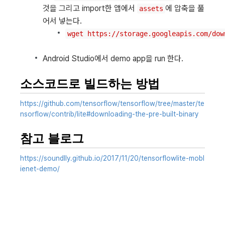
것을 그리고 import한 앱에서
에 압축을 풀
assets
어서 넣는다.
wget https://storage.googleapis.com/dow
Android Studio에서 demo app을 run 한다.
소스코드로 빌드하는 방법
https://github.com/tensorflow/tensorflow/tree/master/te
nsorflow/contrib/lite#downloading-the-pre-built-binary
참고 블로그
https://soundlly.github.io/2017/11/20/tensorflowlite-mobl
ienet-demo/