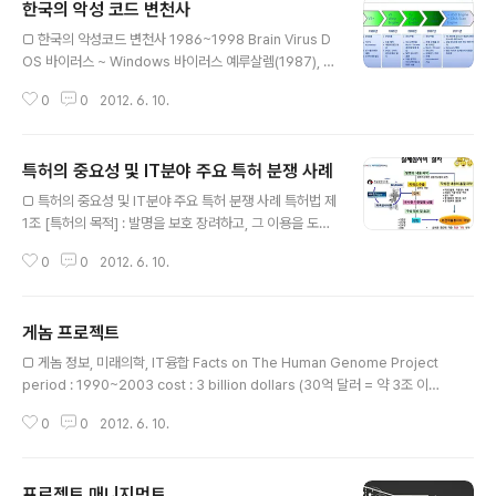
한국의 악성 코드 변천사
글 내용
□ 한국의 악성코드 변천사 1986~1998 Brain Virus D
OS 바이러스 ~ Windows 바이러스 예루살렘(1987), 미
켄란젤로((1992) 몽키 바이러스(1994), 매크로 바이러스
0
0
2012. 6. 10.
(1995) 단말 보안으로 충분, 기업 보안 요구 1996~1997
1996: 새로운 플랫폼으로 이동 "Win95/Boza" 바이러스
공개 오스트레일리아의 바이러스 제작 그룹인 "VLAD(Vir
특허의 중요성 및 IT분야 주요 특허 분쟁 사례
us Laboratory And Distribution)"에서 제작 최초의
글 내용
윈도우 95 기반 바이러스 최초의 엑셀 매크로 바이러스인
□ 특허의 중요성 및 IT분야 주요 특허 분쟁 사례 특허법 제
"XM/Laroux" 발견 VLAD에서 최초의 윈도우 95 상주
1조 [특허의 목적] : 발명을 보호 장려하고, 그 이용을 도모
형 바이러스인 "Win95/Punch"발표 1997: 리눅스 바이
함으로써 기술발전을 촉진하여 산업발전에 이바지함 국지
러스 등장 2월 "Linux/Bliss" 바이러스 발견: 최초의 ..
0
0
2012. 6. 10.
주의란: 특허를 등록받은 국가에 한해 제한적으로 효력 발
생. 반드시 해당 국가에 특허 출원을 해야한다.(미국, 유럽,
일본, 중국 등) 국제 출원의 종류 파리조약에 의한 국제출원
게놈 프로젝트
보호 받고자하는 국가에 개별적으로 직접출원 국내출원일
글 내용
로 부터 1년이내에 우선권 주장 출원 PCT 국제 출원 국제
□ 게놈 정보, 미래의학, IT융합 Facts on The Human Genome Project
협력조약(PCT)에 가입한 국가 간에 적용 국제사무국(WI
period : 1990~2003 cost : 3 billion dollars (30억 달러 = 약 3조 이상)
PO)에 출원하고, 국제공개 후 30개월 이내에 지정국에 개
What is Omics ? omics : 어떤 대상을 모두 모아서 연구하는 학문 유래 : 'o
별 출원. □ 특허권의 발생 특허 요건(신규성, 진보성 등)에
0
0
2012. 6. 10.
me' = mass 'ics' = study 모든 component들을 동시에 measure하는
대한 흠결 여부를 판단, 등록 결정에 의해 특허권(독점/베
방법이 필요하다. High throughput technologies Nanotechnologies
타적 권리..
(NT) are important contributors Made posiible by the technology
프로젝트 매니지먼트
breakthrough during the last decade (microarrays, next-..