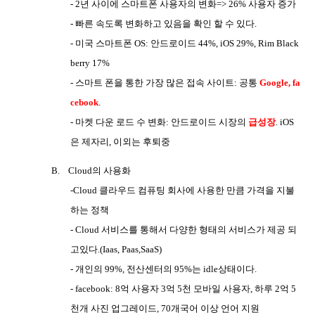
- 2
년 사이에 스마트폰 사용자의 변화
=> 26%
사용자 증가
-
빠른 속도록 변화하고 있음을 확인 할 수 있다
.
-
미국 스마트폰
OS:
안드로이드
44%, iOS 29%, Rim Black
berry 17%
-
스마트 폰을 통한 가장 많은 접속 사이트
:
공통
Google, fa
cebook
.
-
마켓 다운 로드 수 변화
:
안드로이드 시장의
급성장
. iOS
은 제자리
,
이외는 후퇴중
B.
Cloud
의 사용화
-Cloud
클라우드 컴퓨팅 회사에 사용한 만큼 가격을 지불
하는 정책
- Cloud
서비스를 통해서 다양한 형태의 서비스가 제공 되
고있다
.(Iaas, Paas,SaaS)
-
개인의
99%,
전산센터의
95%
는
idle
상태이다
.
- facebook: 8
억 사용자
3
억
5
천 모바일 사용자
,
하루
2
억
5
천개 사진 업그레이드
, 70
개국어 이상 언어 지원