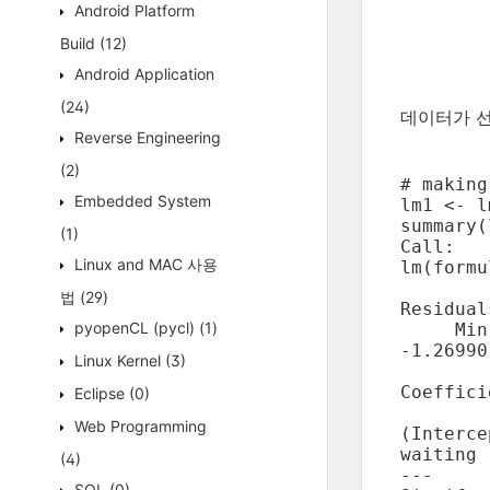
Android Platform
Build
(12)
Android Application
(24)
데이터가 선형
Reverse Engineering
(2)
# making
Embedded System
lm1 <- l
summary(
(1)
Call:

Linux and MAC 사용
lm(formu
법
(29)
Residuals
pyopenCL (pycl)
(1)
     Min
-1.26990
Linux Kernel
(3)
Coeffici
Eclipse
(0)
        
Web Programming
(Interce
waiting 
(4)
---

SQL
(0)