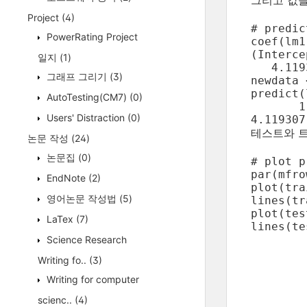
그리고 값을 
Project
(4)
# predic
PowerRating Project
coef(lm1
(Interce
일지
(1)
   4.119
그래프 그리기
(3)
newdata 
predict(
AutoTesting(CM7)
(0)
       1 
Users' Distraction
(0)
4.119307
테스트와 트
논문 작성
(24)
논문집
(0)
# plot p
par(mfro
EndNote
(2)
plot(tra
영어논문 작성법
(5)
lines(tr
plot(tes
LaTex
(7)
lines(te
Science Research
Writing fo..
(3)
Writing for computer
scienc..
(4)