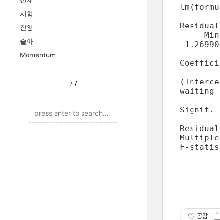
lm(formu
시형
Residuals
진영
     Min
슬아
-1.26990
Momentum
Coeffici
        
(Interce
/
/
waiting 
---

Signif. 
Residual
Multiple R-squar
F-statis
공감