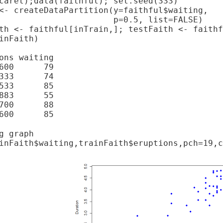
caret);data(faithful); set.seed(333)

<- createDataPartition(y=faithful$waiting,

                       p=0.5, list=FALSE)

th <- faithful[inTrain,]; testFaith <- faithf
inFaith)

ons waiting

600      79

333      74

533      85

883      55

700      88

600      85
g graph

inFaith$waiting,trainFaith$eruptions,pch=19,c