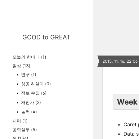
GOOD to GREAT
오늘의 한마디
(1)
2015. 11. 16. 22:06
일상
(13)
연구
(1)
성공 & 실패
(0)
정보 수집
(6)
Week 
개인사
(2)
놀러
(4)
서평
(1)
Caret
공학실무
(5)
Data s
AI
(136)