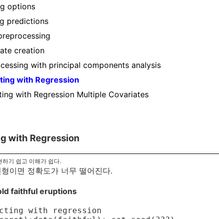
ng options
ng predictions
preprocessing
ate creation
cessing with principal components analysis
ting with Regression
ting with Regression Multiple Covariates
ng with Regression
하기 쉽고 이해가 쉽다.
형이면 정확도가 너무 떨어진다.
ld faithful eruptions
cting with regression
