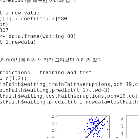
prediction을 해보면 아래와 같다.
t a new value

)[1] + coef(lm1)[2]*80

pt) 

307 

<- data.frame(waiting=80)

lm1,newdata)



 
레이이닝에 대해서 각각 그려보면 아래와 같다.
redictions - training and test

w=c(1,2))

inFaith$waiting,trainFaith$eruptions,pch=19,c
ainFaith$waiting,predict(lm1),lwd=3)

tFaith$waiting,testFaith$eruptions,pch=19,col
stFaith$waiting,predict(lm1,newdata=testFaith