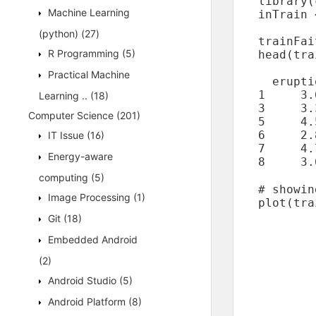
library(
Machine Learning
inTrain 
        
(python)
(27)
trainFai
R Programming
(5)
head(tra
Practical Machine
  erupti
1     3.
Learning ..
(18)
3     3.
Computer Science
(201)
5     4.
6     2.
IT Issue
(16)
7     4.
Energy-aware
8     3.
computing
(5)
# showin
Image Processing
(1)
plot(tra
Git
(18)
Embedded Android
(2)
Android Studio
(5)
Android Platform
(8)