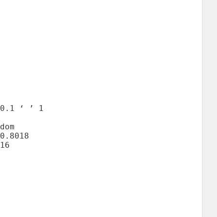
0.1 ‘ ’ 1

dom

16