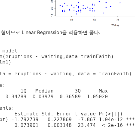
이므로 Linear Regression을 적용하면 좋다.
 model

m(eruptions ~ waiting,data=trainFaith)

lm1)

la = eruptions ~ waiting, data = trainFaith)

:

       1Q   Median       3Q      Max 

 -0.34789  0.03979  0.36589  1.05020 

ents:

     Estimate Std. Error t value Pr(>|t|)    

pt) -1.792739   0.227869  -7.867 1.04e-12 ***

     0.073901   0.003148  23.474  < 2e-16 ***
