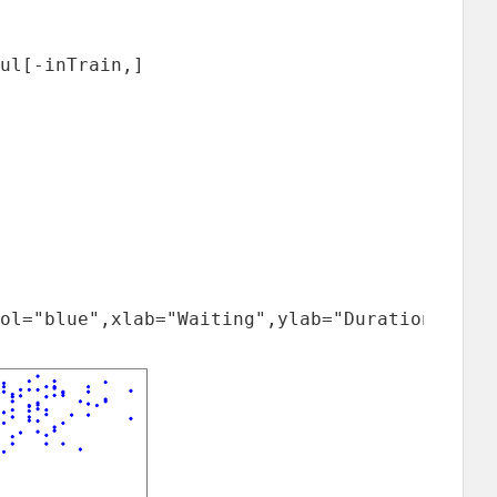
ul[-inTrain,]

ol="blue",xlab="Waiting",ylab="Duration")