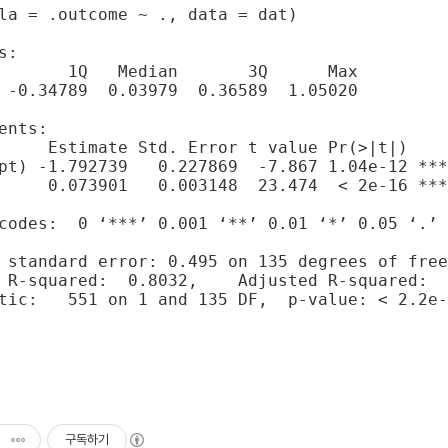
la = .outcome ~ ., data = dat)

:

       1Q   Median       3Q      Max 

 -0.34789  0.03979  0.36589  1.05020 

ents:

     Estimate Std. Error t value Pr(>|t|)    

pt) -1.792739   0.227869  -7.867 1.04e-12 ***

     0.073901   0.003148  23.474  < 2e-16 ***

codes:  0 ‘***’ 0.001 ‘**’ 0.01 ‘*’ 0.05 ‘.’ 
 standard error: 0.495 on 135 degrees of free
ed:  0.8032,	Adjusted R-squared:  0.8018 

tic:   551 on 1 and 135 DF,  p-value: < 2.2e-
구독하기