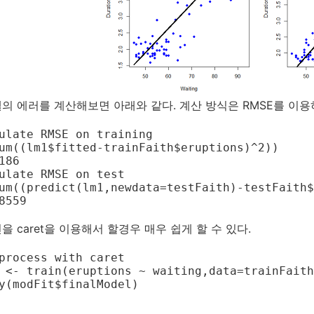
의 에러를 계산해보면 아래와 같다. 계산 방식은 RMSE를 이용
ulate RMSE on training

um((lm1$fitted-trainFaith$eruptions)^2))

186

ulate RMSE on test

um((predict(lm1,newdata=testFaith)-testFaith$
8559
을 caret을 이용해서 할경우 매우 쉽게 할 수 있다.
process with caret

 <- train(eruptions ~ waiting,data=trainFaith
y(modFit$finalModel)
