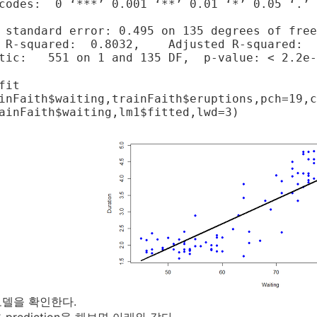
codes:  0 ‘***’ 0.001 ‘**’ 0.01 ‘*’ 0.05 ‘.’ 
 standard error: 0.495 on 135 degrees of free
ed:  0.8032,	Adjusted R-squared:  0.8018 

tic:   551 on 1 and 135 DF,  p-value: < 2.2e-
fit

inFaith$waiting,trainFaith$eruptions,pch=19,c
ainFaith$waiting,lm1$fitted,lwd=3)
델을 확인한다.