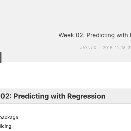
Week 02: Predicting with
JAYNUX
2015. 11. 16. 
02: Predicting with Regression
 package
licing