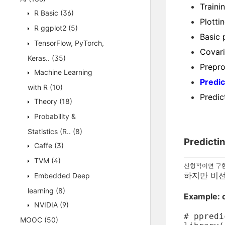
Traini
R Basic
(36)
Plotti
R ggplot2
(5)
Basic 
TensorFlow, PyTorch,
Covari
Keras..
(35)
Prepro
Machine Learning
Predic
with R
(10)
Predic
Theory
(18)
Probability &
Statistics (R..
(8)
Predicti
Caffe
(3)
TVM
(4)
선형적이면 구현
하지만 비선
Embedded Deep
learning
(8)
Example: o
NVIDIA
(9)
# ppredi
MOOC
(50)