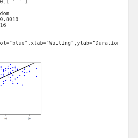
0.1 ‘ ’ 1

dom

16
ol="blue",xlab="Waiting",ylab="Duration")
