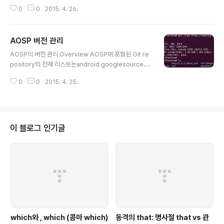
설정Ubuntu 14.04 sudo apt-get install bison g++
0
0
2015. 4. 26.
-multilib git gperf libxml2-utils make zlib1g-dev:
i386 zip 2. 소스코드 다운 받기 $ mkdir ~/bin~/.profi
le 에 PATH 추가PATH=~/bin:$PATH $ curl https://
AOSP 버전 관리
storage.googleapis.com/git-repo-downloads/r
글 내용
epo > ~/bin/repo$ chmod a+x ~/bin/repo $ rep
AOSP의 버전 관리 Overview AOSP에 포함된 Git re
o init -u https://android.googlesource.com/p..
pository의 전체 리스트는android.googlesource.c
om (Git Web Interface) 에서 확인 가능하다. 약 100개
0
0
2015. 4. 25.
가 넘는 repository가 있다. Git 명령어로 하나씩 pullin
g 하는것은 매우 지루한 일이다. 그래서 구글에서는 Repo
유틸리티를 제공한다, Repo를 이용하면 이것들을 통합해
서 git repositories들이 다운 받아 진다. Repo는 mani
fest.xml 파일에 정의된 사항에 따라 Git repository를
이 블로그 인기글
받아오게 된다.각각의 Git repository는 독립적인 Proje
ct로 관리 된다. Repo 명령어의 사용 방법: https://sour
ce.android.com/so..
which와 , which (콤마 which)
동격의 that: 명사절 that vs 관