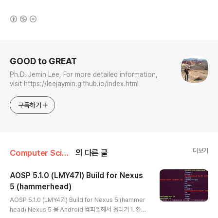
(새창열림)
로그 정보
GOOD to GREAT
Ph.D. Jemin Lee, For more detailed information,
visit https://leejaymin.github.io/index.html
구독하기
더보기
Computer Science/Android Platform Build
의 다른 글
AOSP 5.1.0 (LMY47I) Build for Nexus
5 (hammerhead)
글 내용
AOSP 5.1.0 (LMY47I) Build for Nexus 5 (hammer
head) Nexus 5 용 Android 컴파일해서 올리기 1. 환경