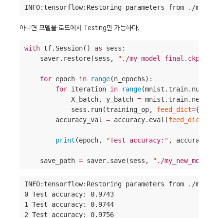
INFO:tensorflow:Restoring parameters from ./my_mo
아니면 모델을 로드에서 Testing만 가능하다.
with
 tf.Session() 
as
 sess:

    saver.restore(sess, 
"
./my_model_final.ckpt
"
)

for
 epoch 
in
range
(n_epochs):

for
 iteration 
in
range
(mnist.train.num_ex
            X_batch, y_batch 
=
 mnist.train.next_ba
            sess.run(training_op, 
feed_dict
=
{X: X
        accuracy_val 
=
 accuracy.eval(
feed_dict
=
{X
                                                y:
print
(epoch, 
"
Test accuracy:
"
, accuracy_va
    save_path 
=
 saver.save(sess, 
"
./my_new_model_
INFO:tensorflow:Restoring parameters from ./my_mod
0 Test accuracy: 0.9743

1 Test accuracy: 0.9744

2 Test accuracy: 0.9756
