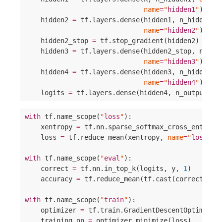
name
=
"
hidden1
"
) 
#
 r
    hidden2 
=
 tf.layers.dense(hidden1, n_hidden2,
name
=
"
hidden2
"
) 
#
 r
    hidden2_stop 
=
 tf.stop_gradient(hidden2)

    hidden3 
=
 tf.layers.dense(hidden2_stop, n_hid
name
=
"
hidden3
"
) 
#
 r
    hidden4 
=
 tf.layers.dense(hidden3, n_hidden4,
name
=
"
hidden4
"
) 
#
 n
    logits 
=
 tf.layers.dense(hidden4, n_outputs, 
with
 tf.name_scope(
"
loss
"
):

    xentropy 
=
 tf.nn.sparse_softmax_cross_entropy
    loss 
=
 tf.reduce_mean(xentropy, 
name
=
"
loss
"
)

with
 tf.name_scope(
"
eval
"
):

    correct 
=
 tf.nn.in_top_k(logits, y, 
1
)

    accuracy 
=
 tf.reduce_mean(tf.cast(correct, tf
with
 tf.name_scope(
"
train
"
):

    optimizer 
=
 tf.train.GradientDescentOptimizer(
    training_op 
=
 optimizer.minimize(loss)