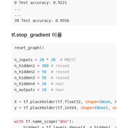
0 Test accuracy: 0.9221

...

...

39 Test accuracy: 0.9556
tf.stop_gradient 이용
reset_graph()

n_inputs 
=
28
*
28
#
 MNIST
n_hidden1 
=
300
#
 reused
n_hidden2 
=
50
#
 reused
n_hidden3 
=
50
#
 reused
n_hidden4 
=
20
#
 new!
n_outputs 
=
10
#
 new!
X 
=
 tf.placeholder(tf.float32, 
shape
=
(
None
, n_inp
y 
=
 tf.placeholder(tf.int64, 
shape
=
(
None
), 
name
=
"
with
 tf.name_scope(
"
dnn
"
):

    hidden1 
=
 tf.layers.dense(X, n_hidden1, 
activ