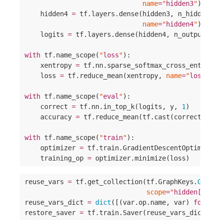
name
=
"
hidden3
"
) 
#
 r
    hidden4 
=
 tf.layers.dense(hidden3, n_hidden4,
name
=
"
hidden4
"
) 
#
 n
    logits 
=
 tf.layers.dense(hidden4, n_outputs, 
with
 tf.name_scope(
"
loss
"
):

    xentropy 
=
 tf.nn.sparse_softmax_cross_entropy
    loss 
=
 tf.reduce_mean(xentropy, 
name
=
"
loss
"
)

with
 tf.name_scope(
"
eval
"
):

    correct 
=
 tf.nn.in_top_k(logits, y, 
1
)

    accuracy 
=
 tf.reduce_mean(tf.cast(correct, tf
with
 tf.name_scope(
"
train
"
):

    optimizer 
=
 tf.train.GradientDescentOptimizer(
    training_op 
=
 optimizer.minimize(loss)
reuse_vars 
=
 tf.get_collection(tf.GraphKeys.
GLOBA
scope
=
"
hidden[123]
reuse_vars_dict 
=
dict
([(var.op.name, var) 
for
 va
restore_saver 
=
 tf.train.Saver(reuse_vars_dict) 
#