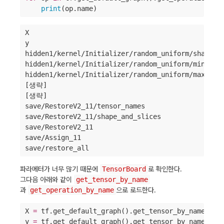
print
(op.name)
X

y

hidden1/kernel/Initializer/random_uniform/shape

hidden1/kernel/Initializer/random_uniform/min

hidden1/kernel/Initializer/random_uniform/max

[생략]

[생략]

save/RestoreV2_11/tensor_names

save/RestoreV2_11/shape_and_slices

save/RestoreV2_11

save/Assign_11

save/restore_all
파라메터가 너무 많기 때문에
TensorBoard
로 확인한다.
그다음 아래와 같이
get_tensor_by_name
과
get_operation_by_name
으로 로드한다.
X 
=
 tf.get_default_graph().get_tensor_by_name(
"
X:
y 
=
 tf.get_default_graph().get_tensor_by_name(
"
y: