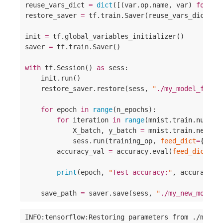
reuse_vars_dict 
=
dict
([(var.op.name, var) 
for
 va
restore_saver 
=
 tf.train.Saver(reuse_vars_dict) 
#
init 
=
 tf.global_variables_initializer()

saver 
=
 tf.train.Saver()

with
 tf.Session() 
as
 sess:

    init.run()

    restore_saver.restore(sess, 
"
./my_model_final
for
 epoch 
in
range
(n_epochs):

for
 iteration 
in
range
(mnist.train.num_ex
            X_batch, y_batch 
=
 mnist.train.next_ba
            sess.run(training_op, 
feed_dict
=
{X: X
        accuracy_val 
=
 accuracy.eval(
feed_dict
=
{X
                                                y:
print
(epoch, 
"
Test accuracy:
"
, accuracy_va
    save_path 
=
 saver.save(sess, 
"
./my_new_model_
INFO:tensorflow:Restoring parameters from ./my_mod