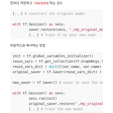
전부다 저장하고
restore
하는 코드
[
...
] 
#
 construct the original model
with
 tf.Session() 
as
 sess:

	saver.restore(sess, 
"
./my_original_model.
	[
...
] 
#
 Train it on your new task
부분적으로 복구하는 방법
init 
=
 tf.global_variables_initializer()

reuse_vars 
=
 tf.get_collection(tf.GraphKeys.
TRAIN
reuse_vars_dict 
=
dict
([(var.name, var.name) 
for
 
original_saver 
=
 tf.Saver(reuse_vars_dict) 
#
 save
new_saver 
=
 tf.Saver() 
#
 saver to save the new mo
with
 tf.Session() 
as
 sess:

	sess.run(init)

	original_saver.restore(
"
./my_original_mod
	[
...
] 
#
 train the new model