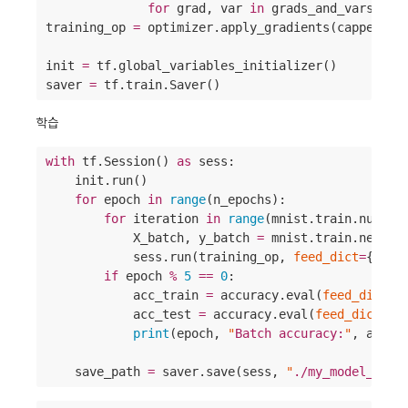
for
 grad, var 
in
 grads_and_vars]

training_op 
=
 optimizer.apply_gradients(capped_gvs
init 
=
 tf.global_variables_initializer()

saver 
=
 tf.train.Saver()
학습
with
 tf.Session() 
as
 sess:

    init.run()

for
 epoch 
in
range
(n_epochs):

for
 iteration 
in
range
(mnist.train.num_ex
            X_batch, y_batch 
=
 mnist.train.next_ba
            sess.run(training_op, 
feed_dict
=
{X: X
if
 epoch 
%
5
==
0
:

            acc_train 
=
 accuracy.eval(
feed_dict
=
{
            acc_test 
=
 accuracy.eval(
feed_dict
=
{X
print
(epoch, 
"
Batch accuracy:
"
, acc_t
    save_path 
=
 saver.save(sess, 
"
./my_model_fina