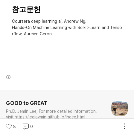
참고문헌
Coursera deep learning ai, Andrew Ng.
Hands-On Machine Learning with Scikit-Learn and Tenso
rflow, Aureien Geron
(새창열림)
로그 정보
GOOD to GREAT
Ph.D. Jemin Lee, For more detailed information,
visit https://leejaymin.github.io/index.html
8
0
구독하기