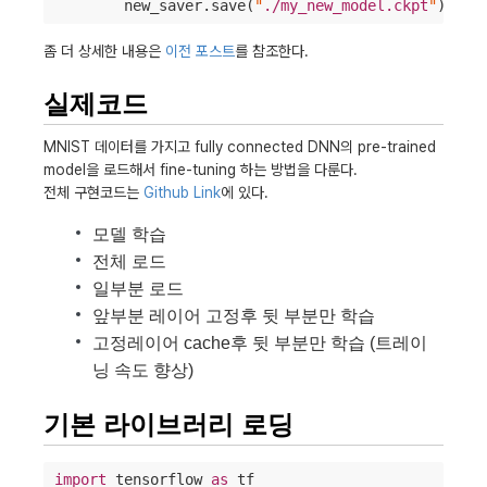
	new_saver.save(
"
./my_new_model.ckpt
"
) 
#
 s
좀 더 상세한 내용은
이전 포스트
를 참조한다.
실제코드
MNIST 데이터를 가지고 fully connected DNN의 pre-trained
model을 로드해서 fine-tuning 하는 방법을 다룬다.
전체 구현코드는
Github Link
에 있다.
모델 학습
전체 로드
일부분 로드
앞부분 레이어 고정후 뒷 부분만 학습
고정레이어 cache후 뒷 부분만 학습 (트레이
닝 속도 향상)
기본 라이브러리 로딩
import
 tensorflow 
as