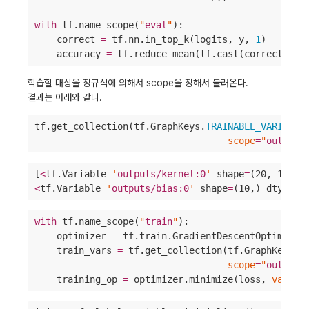
with
 tf.name_scope(
"
eval
"
):

    correct 
=
 tf.nn.in_top_k(logits, y, 
1
)

    accuracy 
=
 tf.reduce_mean(tf.cast(correct, tf
학습할 대상을 정규식에 의해서 scope을 정해서 불러온다.
결과는 아래와 같다.
tf.get_collection(tf.GraphKeys.
TRAINABLE_VARIABLE
scope
=
"
outputs
[
<
tf.Variable 
'
outputs/kernel:0
'
 shape
=
(20, 10) d
<
tf.Variable 
'
outputs/bias:0
'
 shape
=
(10,) dtype
=
f
with
 tf.name_scope(
"
train
"
):                     
    optimizer 
=
 tf.train.GradientDescentOptimizer
    train_vars 
=
 tf.get_collection(tf.GraphKeys.
T
scope
=
"
outputs
    training_op 
=
 optimizer.minimize(loss, 
var_li