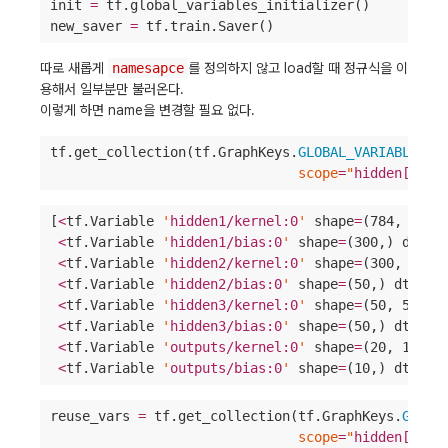
init 
=
 tf.global_variables_initializer()

new_saver 
=
 tf.train.Saver()
따로 새롭게
namesapce
를 정의하지 않고 load할 때 정규식을 이
용해서 일부분만 불러온다.
이렇게 하면 name을 변경할 필요 없다.
tf.get_collection(tf.GraphKeys.
GLOBAL_VARIABLES
,

scope
=
"
hidden[123]
[
<
tf.Variable 
'
hidden1/kernel:0
'
 shape
=
(784, 300)
<
tf.Variable 
'
hidden1/bias:0
'
 shape
=
(300,) dtype
<
tf.Variable 
'
hidden2/kernel:0
'
 shape
=
(300, 50) 
<
tf.Variable 
'
hidden2/bias:0
'
 shape
=
(50,) dtype
=
<
tf.Variable 
'
hidden3/kernel:0
'
 shape
=
(50, 50) d
<
tf.Variable 
'
hidden3/bias:0
'
 shape
=
(50,) dtype
=
<
tf.Variable 
'
outputs/kernel:0
'
 shape
=
(20, 10) d
<
tf.Variable 
'
outputs/bias:0
'
 shape
=
(10,) dtype
=
reuse_vars 
=
 tf.get_collection(tf.GraphKeys.
GLOBA
scope
=
"
hidden[123]