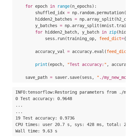
for
 epoch 
in
range
(n_epochs):

        shuffled_idx 
=
 np.random.permutation(mnist
        hidden2_batches 
=
 np.array_split(h2_cache[
        y_batches 
=
 np.array_split(mnist.train.lab
for
 hidden2_batch, y_batch 
in
zip
(hidden2_
            sess.run(training_op, 
feed_dict
=
{hidd
        accuracy_val 
=
 accuracy.eval(
feed_dict
=
{h
                                                y
print
(epoch, 
"
Test accuracy:
"
, accuracy_v
    save_path 
=
 saver.save(sess, 
"
./my_new_model_
INFO:tensorflow:Restoring parameters from ./my_mod
0 Test accuracy: 0.9648

...

...

19 Test accuracy: 0.9736

CPU times: user 20.7 s, sys: 428 ms, total: 21.1 s
Wall time: 9.63 s