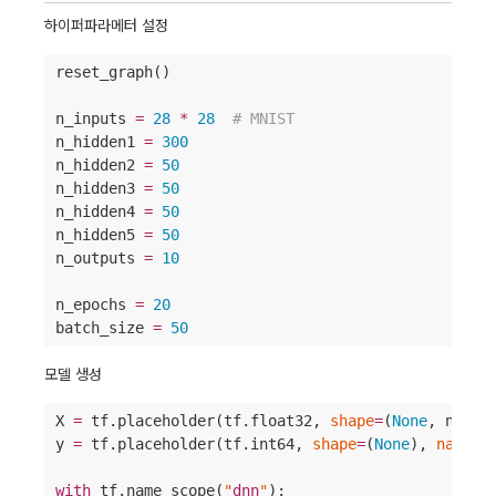
하이퍼파라메터 설정
reset_graph()

n_inputs 
=
28
*
28
#
 MNIST
n_hidden1 
=
300
n_hidden2 
=
50
n_hidden3 
=
50
n_hidden4 
=
50
n_hidden5 
=
50
n_outputs 
=
10
n_epochs 
=
20
batch_size 
=
50
모델 생성
X 
=
 tf.placeholder(tf.float32, 
shape
=
(
None
, n_inp
y 
=
 tf.placeholder(tf.int64, 
shape
=
(
None
), 
name
=
"
with
 tf.name_scope(
"
dnn
"
):
