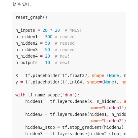
할 수 있다.
reset_graph()

n_inputs 
=
28
*
28
#
 MNIST
n_hidden1 
=
300
#
 reused
n_hidden2 
=
50
#
 reused
n_hidden3 
=
50
#
 reused
n_hidden4 
=
20
#
 new!
n_outputs 
=
10
#
 new!
X 
=
 tf.placeholder(tf.float32, 
shape
=
(
None
, n_inp
y 
=
 tf.placeholder(tf.int64, 
shape
=
(
None
), 
name
=
"
with
 tf.name_scope(
"
dnn
"
):

    hidden1 
=
 tf.layers.dense(X, n_hidden1, 
activ
name
=
"
hidden1
"
) 
#
 r
    hidden2 
=
 tf.layers.dense(hidden1, n_hidden2,
name
=
"
hidden2
"
) 
#
 r
    hidden2_stop 
=
 tf.stop_gradient(hidden2)

    hidden3 
=
 tf.layers.dense(hidden2_stop, n_hid