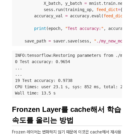
            X_batch, y_batch 
=
 mnist.train.next_ba
            sess.run(training_op, 
feed_dict
=
{X: X
        accuracy_val 
=
 accuracy.eval(
feed_dict
=
{X
                                                y:
print
(epoch, 
"
Test accuracy:
"
, accuracy_va
    save_path 
=
 saver.save(sess, 
"
./my_new_model_
INFO:tensorflow:Restoring parameters from ./my_mod
0 Test accuracy: 0.9654

...

...

19 Test accuracy: 0.9738

CPU times: user 23.1 s, sys: 852 ms, total: 23.9 s
Wall time: 13.5 s
Fronzen Layer를 cache해서 학습
속도를 올리는 방법
Frozen 레이어는 변화하지 않기 때문에 이것은 cache해서 재사용