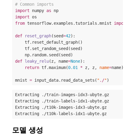
#
 Common imports
import
 numpy 
as
import
from
 tensorflow.examples.tutorials.mnist 
import
 in
def
reset_graph
(
seed
=
42
):

    tf.reset_default_graph()

    tf.set_random_seed(seed)

def
leaky_relu
(
z
, 
name
=
None
):

return
 tf.maximum(
0.01
*
 z, z, 
name
=
name)

mnist 
=
 input_data.read_data_sets(
"
./
"
)
Extracting ./train-images-idx3-ubyte.gz

Extracting ./train-labels-idx1-ubyte.gz

Extracting ./t10k-images-idx3-ubyte.gz

Extracting ./t10k-labels-idx1-ubyte.gz
모델 생성