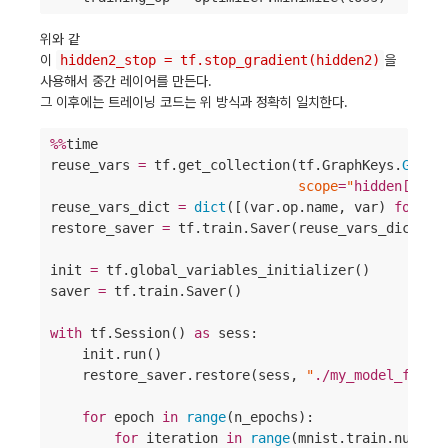
위와 같
이
hidden2_stop = tf.stop_gradient(hidden2)
을
사용해서 중간 레이어를 만든다.
그 이후에는 트레이닝 코드는 위 방식과 정확히 일치한다.
%%
time

reuse_vars 
=
 tf.get_collection(tf.GraphKeys.
GLOBA
scope
=
"
hidden[123]
reuse_vars_dict 
=
dict
([(var.op.name, var) 
for
 va
restore_saver 
=
 tf.train.Saver(reuse_vars_dict) 
#
init 
=
 tf.global_variables_initializer()

saver 
=
 tf.train.Saver()

with
 tf.Session() 
as
 sess:

    init.run()

    restore_saver.restore(sess, 
"
./my_model_final
for
 epoch 
in
range
(n_epochs):

for
 iteration 
in
range
(mnist.train.num_ex