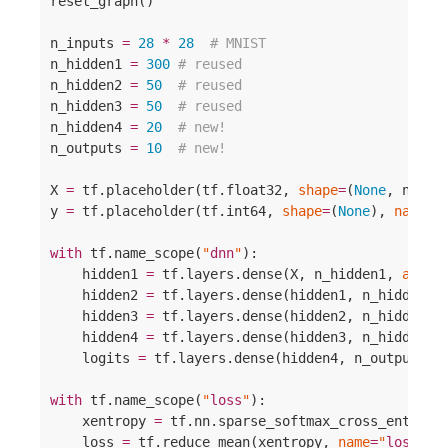
reset_graph()

n_inputs 
=
28
*
28
#
 MNIST
n_hidden1 
=
300
#
 reused
n_hidden2 
=
50
#
 reused
n_hidden3 
=
50
#
 reused
n_hidden4 
=
20
#
 new!
n_outputs 
=
10
#
 new!
X 
=
 tf.placeholder(tf.float32, 
shape
=
(
None
, n_inp
y 
=
 tf.placeholder(tf.int64, 
shape
=
(
None
), 
name
=
"
with
 tf.name_scope(
"
dnn
"
):

    hidden1 
=
 tf.layers.dense(X, n_hidden1, 
activ
    hidden2 
=
 tf.layers.dense(hidden1, n_hidden2,
    hidden3 
=
 tf.layers.dense(hidden2, n_hidden3,
    hidden4 
=
 tf.layers.dense(hidden3, n_hidden4,
    logits 
=
 tf.layers.dense(hidden4, n_outputs, 
with
 tf.name_scope(
"
loss
"
):

    xentropy 
=
 tf.nn.sparse_softmax_cross_entropy
    loss 
=
 tf.reduce_mean(xentropy, 
name
=
"
loss
"
)
