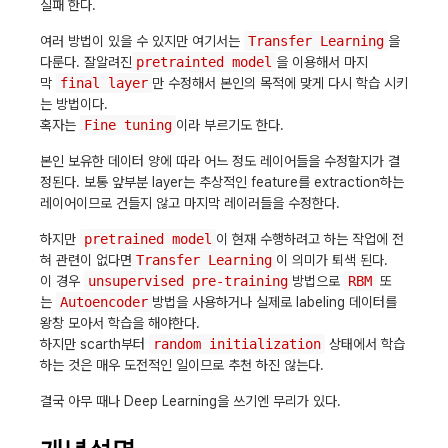
실패 한다.
여러 방법이 있을 수 있지만 여기서는
Transfer Learning
을
다룬다. 잘알려진
pretrainted model
을 이용해서 마지
막
final layer
만 수정해서 본인의 목적에 맞게 다시 학습 시키
는 방법이다.
혹자는
Fine tuning
이라 부르기도 한다.
본인 보유한 데이터 양에 따라 어느 정도 레이어들을 수정할지가 결
정된다. 보통 앞부분 layer는 추상적인 feature를 extraction하는
레이어이므로 건들지 않고 마지막 레이러들을 수정한다.
하지만
pretrained model
이 현재 수행하려고 하는 작업에 전
혀 관련이 없다면
Transfer Learning
이 의미가 퇴색 된다.
이 경우
unsupervised pre-training
방법으로
RBM
또
는
Autoencoder
방법을 사용하거나 실제로 labeling 데이터를
왕창 모아서 학습을 해야한다.
하지만 scarth부터
random initialization
상태에서 학습
하는 것은 매우 도전적인 일이므로 추천 하진 않는다.
결국 아무 때나 Deep Learning을 쓰기엔 무리가 있다.