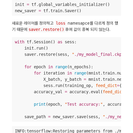
init 
=
 tf.global_variables_initializer()

new_saver 
=
 tf.train.Saver()
새로운 레이어를 정의하고
loss
namesapce를 다르게 정의 했
기 때문에
saver.restore()
후에 값이 중복 되지 않는다.
with
 tf.Session() 
as
 sess:

    init.run()

    saver.restore(sess, 
"
./my_model_final.ckpt
"
)

for
 epoch 
in
range
(n_epochs):

for
 iteration 
in
range
(mnist.train.num_ex
            X_batch, y_batch 
=
 mnist.train.next_ba
            sess.run(training_op, 
feed_dict
=
{X: X
        accuracy_val 
=
 accuracy.eval(
feed_dict
=
{X
                                                y:
print
(epoch, 
"
Test accuracy:
"
, accuracy_va
    save_path 
=
 new_saver.save(sess, 
"
./my_new_mo
INFO:tensorflow:Restoring parameters from ./my_mod