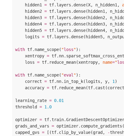
    hidden1 
=
 tf.layers.dense(X, n_hidden1, 
activ
    hidden2 
=
 tf.layers.dense(hidden1, n_hidden2,
    hidden3 
=
 tf.layers.dense(hidden2, n_hidden3,
    hidden4 
=
 tf.layers.dense(hidden3, n_hidden4,
    hidden5 
=
 tf.layers.dense(hidden4, n_hidden5,
    logits 
=
 tf.layers.dense(hidden5, n_outputs, 
with
 tf.name_scope(
"
loss
"
):

    xentropy 
=
 tf.nn.sparse_softmax_cross_entropy
    loss 
=
 tf.reduce_mean(xentropy, 
name
=
"
loss
"
)

with
 tf.name_scope(
"
eval
"
):

    correct 
=
 tf.nn.in_top_k(logits, y, 
1
)

    accuracy 
=
 tf.reduce_mean(tf.cast(correct, tf
learning_rate 
=
0.01
threshold 
=
1.0
optimizer 
=
 tf.train.GradientDescentOptimizer(lear
grads_and_vars 
=
 optimizer.compute_gradients(loss)
capped_gvs 
=
 [(tf.clip_by_value(grad, 
-
threshold, 