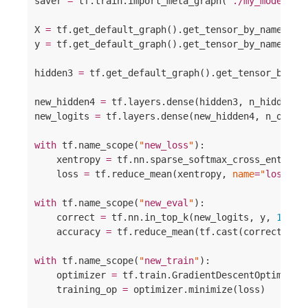
saver 
=
 tf.train.import_meta_graph(
"
./my_model_fi
X 
=
 tf.get_default_graph().get_tensor_by_name(
"
X:
y 
=
 tf.get_default_graph().get_tensor_by_name(
"
y:
hidden3 
=
 tf.get_default_graph().get_tensor_by_na
new_hidden4 
=
 tf.layers.dense(hidden3, n_hidden4,
new_logits 
=
 tf.layers.dense(new_hidden4, n_outpu
with
 tf.name_scope(
"
new_loss
"
):

    xentropy 
=
 tf.nn.sparse_softmax_cross_entropy
    loss 
=
 tf.reduce_mean(xentropy, 
name
=
"
loss
"
)

with
 tf.name_scope(
"
new_eval
"
):

    correct 
=
 tf.nn.in_top_k(new_logits, y, 
1
)

    accuracy 
=
 tf.reduce_mean(tf.cast(correct, tf
with
 tf.name_scope(
"
new_train
"
):

    optimizer 
=
 tf.train.GradientDescentOptimizer(
    training_op 
=
 optimizer.minimize(loss)
