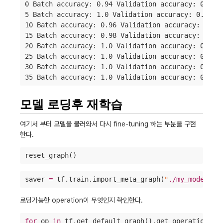
0 Batch accuracy: 0.94 Validation accuracy: 0.9006
5 Batch accuracy: 1.0 Validation accuracy: 0.9642

10 Batch accuracy: 0.96 Validation accuracy: 0.971
15 Batch accuracy: 0.98 Validation accuracy: 0.977
20 Batch accuracy: 1.0 Validation accuracy: 0.9774
25 Batch accuracy: 1.0 Validation accuracy: 0.9786
30 Batch accuracy: 1.0 Validation accuracy: 0.9778
35 Batch accuracy: 1.0 Validation accuracy: 0.977
모델 로딩후 재학습
여기서 부터 모델을 불러와서 다시 fine-tuning 하는 부분을 구현
한다.
reset_graph()
saver 
=
 tf.train.import_meta_graph(
"
./my_model_fi
로딩가능한 operation이 무엇인지 확인한다.
for
 op 
in
 tf.get_default_graph().get_operations():