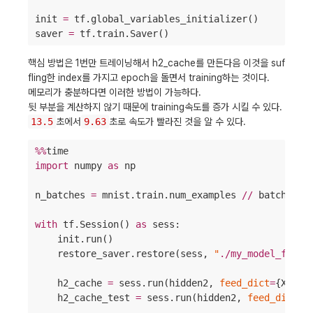
init 
=
 tf.global_variables_initializer()

saver 
=
 tf.train.Saver()
핵심 방법은 1번만 트레이닝해서 h2_cache를 만든다음 이것을 suf
fling한 index를 가지고 epoch을 돌면서 training하는 것이다.
메모리가 충분하다면 이러한 방법이 가능하다.
뒷 부분을 계산하지 않기 때문에 training속도를 증가 시킬 수 있다.
13.5
초에서
9.63
초로 속도가 빨라진 것을 알 수 있다.
%%
import
 numpy 
as
 np

n_batches 
=
 mnist.train.num_examples 
//
 batch_size
with
 tf.Session() 
as
 sess:

    init.run()

    restore_saver.restore(sess, 
"
./my_model_final
    h2_cache 
=
 sess.run(hidden2, 
feed_dict
=
{X: mni
    h2_cache_test 
=
 sess.run(hidden2, 
feed_dict
=
{