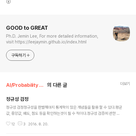
로그 정보
GOOD to GREAT
Ph.D. Jemin Lee, For more detailed information,
visit https://leejaymin.github.io/index.html
구독하기
더보기
AI/Probability & Statistics (R)
의 다른 글
정규성 검정
글 내용
정규성 검정정규성을 판별해야지 통계학의 많은 개념들을 활용 할 수 있다.평균
값, 중앙값, 왜도, 첨도 등을 확인하는것이 필 수 적이다.정규성 검증에 관한 고
찰정규성 가정이 상대적으로 덜 한 통계적 분석 방법Sample t testt testAN
12
3
2016. 8. 20.
OVA (비모수 Krukal-Wallis test)Regression Analysis위와 같은 경우 평
균에 대해서 비교하기 때문에 정규성 가정의 중요도가 상대적으로 덜 하다.이러