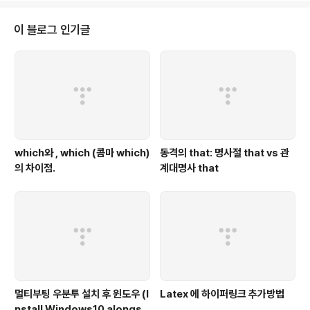
중앙값은 1개가 된다.2) 박스(Box): 25%(Q1) ~75%(Q
3) 까지 값들을 박스로 둘러 쌓는다.3) 수염 (whiskers):
이 블로그 인기글
박스의 각 모서리 (Q1, Q3)로 부터 IQR의 1.5배 내에 있는
가장 멀리 떨어진 데이터 점까지 이어져 있는 것이 수염이
다.4) 이상치(Outlier): 수염(whiskers)보다 바깥쪽에 데
이터가 존..
which와 , which (콤마 which)
동격의 that: 명사절 that vs 관
의 차이점.
계대명사 that
멀티부팅 우분투 설치 후 윈도우 (I
Latex 에 하이퍼링크 추가방법
nstall Windows10 alongsi