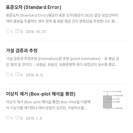
한 이유에서 정규분포 하지 않는 데이터 분석에도 사용되어지고 있다.정규성이
표준오차 (Standard Error)
성립하지 않는 이유들로는 다음과 같다.배경에 사용된 분포가 정규분포를 하지
글 내용
않는 경우이상치나 두개 이상의 분포가 섞여 있는 경우낮은 해상도의 Gage R
표준오차 (Standard Error)평균의 표준 오차(평균의 SE)는 같은 모집단에서
&R을 사용한 경우데이터의 중심이 한쪽으로 치우쳐 있는 경우(Sk..
여러 표본을 추출하는 경우 얻게 될 표본 평균 간의 변동성을 추정합니다. 평균
의 표준 오차는 표본 간의 변동성을 추정하는 반면, 표준 편차는 단일 표본 내의
1
0
2016. 10. 27.
변동성을 측정합니다.예를 들어, 312개의 배송 시간 랜덤 표본을 근거로 1.43
일의 표준 편차가 있는 평균 배송 시간이 3.80일입니다. 이 숫자로 0.08일의
평균에 대한 표준 오차가 산출됩니다(1.43을 312 제곱근으로 나눈 값). 동일한
가설 검증과 추정
크기의 여러 랜덤 표본을 동일한 모집단에서 추출한 경우 서로 다른 표본 평균
글 내용
의 표준 편차는 약 0.08일이 됩니다.평균의 표준 오차를 사용하여 표본의 평균
가설 검증과 추정추정 (Estimation)점 추정 (point estimation) - 모 평균 값
이 모평균을 얼마나 정확하게 추정하는지 확인할 수 있습니다. 평균의..
은 얼마 일 것이다. - 모평균, 모분산, 모표준편차 등이 모집단의 모수중 중요한
하나의 값이 된다.구간 추정 (interval estimation): 모평균 값은 최소 얼마내
1
0
2016. 8. 3.
지 최대 얼마일 것이다.모든 자료를 조사할 수 없는 경우 표본에서 얻은 결과를
이용하여 모집단을 추측.중심 극한 정리통계학을 있게한 핵심 정리가설 검정 (H
ypothesis Testing)귀무가설 (null hypothesis, $H_0$): 통계학에서 처
이상치 제거 (Box-plot 해석을 통한)
음부터 버릴 것을 예상하는 가설이다.연구자가 증며하고자 하는 실험가설과 반
글 내용
대되는 입장, 증명되기 전까지는 효과도 없고 차이도 없다는 영가설을 귀무가설
이상치 제거 (Box-plot 해석을 통한) Box-Plot을 이용해
이라 한다.흡연여부는 뇌혈관 질환..
서 이상치를 제거한다.여러 방법이 있지만, 사분위수를 이
용해서 제거하는 방법을 사용한다. 우선 Box-Plot은 4가
1
0
2015. 1. 3.
지 구성요소가 있다.1) 중앙값(median): 말그대로 중앙값
50%의 위치이다. 중앙 값은 짝수일 경우 2개가 될 수도
있고, 그것의 평균이 중앙값이 될 수도 있다. 홀수일 경우,