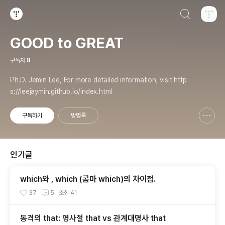
검색하기
티스토리
GOOD to GREAT
구독자
8
Ph.D. Jemin Lee, For more detailed information, visit http
s://leejaymin.github.io/index.html
구독하기
방명록
신고하기 레이어
열기
인기글
which와 , which (콤마 which)의 차이점.
37
5
조회
41
동격의 that: 명사절 that vs 관계대명사 that