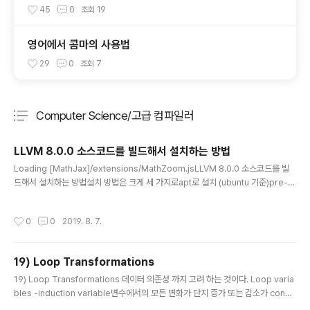
45
0
조회
19
영어에서 콤마의 사용법
29
0
조회
7
Computer Science/고급 컴파일러
분류 전체보기
주요 글 목록
LLVM 8.0.0 소스코드를 빌드해서 설치하는 방법
글 내용
Loading [MathJax]/extensions/MathZoom.jsLLVM 8.0.0 소스코드를 빌
드해서 설치하는 방법설치 방법은 크게 세 가지로apt로 설치 (ubuntu 기준)pre-b
uit 버전으로 다운 받기소스코드 다운후 설치위 방법중 세 번째 방법으로 직접 소스
코드를 다운받아서 설치하는 방법을 다룬다. 추후에 LLVM-cookbook 책에서 나
작성시간
0
0
2019. 8. 7.
오는 예제들을 실행 하기위해서 여타 LLVM 코드들이 필요 할 수도 있기 때문이다.
소스코드 다운후 빌드해서 설치하는 방법소스코드를 http://releases.llvm.org/d
ownload.html#8.0.0 에서 8.0.0을 기준으로 다운 받았다.다운로드 파일 2개LL
19) Loop Transformations
VM source codeClang source code압축해제 및 이름변경 구조..
글 내용
19) Loop Transformations 데이터 의존성 까지 고려 하는 것이다. Loop varia
bles -induction variable변수에서의 모든 변화가 단지 증가 또는 감소가 const
ant value로 발생 하는 경우-Basic induction variable루프당 딱 1번 변화하는