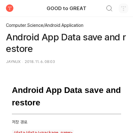
검색하기
GOOD to GREAT
티스토리
Computer Science/Android Application
Android App Data save and r
estore
JAYNUX
2018. 11. 6. 08:03
Android App Data save and
restore
저장 경로
/data/data/<package_name>