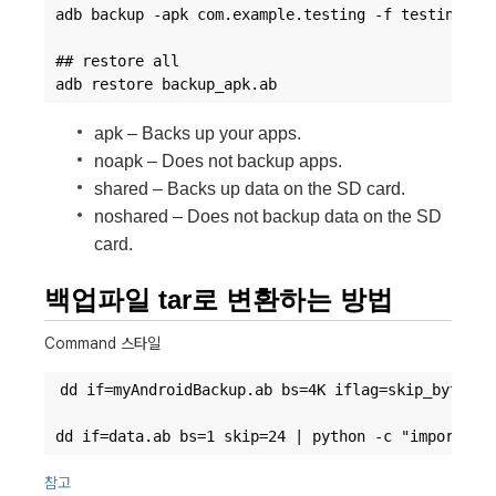
adb backup -apk com.example.testing -f testing.ab

## restore all

apk – Backs up your apps.
noapk – Does not backup apps.
shared – Backs up data on the SD card.
noshared – Does not backup data on the SD
card.
백업파일 tar로 변환하는 방법
Command 스타일
dd if=myAndroidBackup.ab bs=4K iflag=skip_bytes s
참고