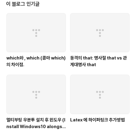
e-web 설치 합니다. #..
이 블로그 인기글
which와 , which (콤마 which)
동격의 that: 명사절 that vs 관
의 차이점.
계대명사 that
멀티부팅 우분투 설치 후 윈도우 (I
Latex 에 하이퍼링크 추가방법
nstall Windows10 alongsi
de Ubuntu)