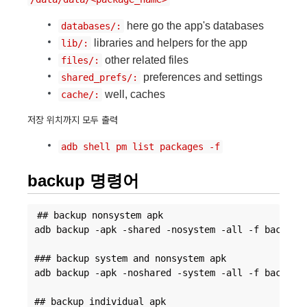
here go the app's databases
databases/:
libraries and helpers for the app
lib/:
other related files
files/:
preferences and settings
shared_prefs/:
well, caches
cache/:
저장 위치까지 모두 출력
adb shell pm list packages -f
backup 명령어
## backup nonsystem apk

adb backup -apk -shared -nosystem -all -f backup_a
### backup system and nonsystem apk

adb backup -apk -noshared -system -all -f backup_a
## backup individual apk
