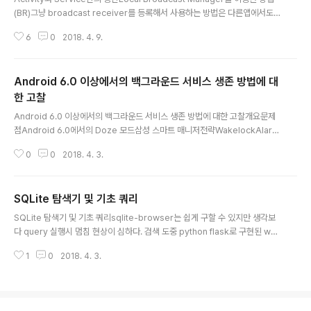
메일을 보내면 된다.그냥 학교에서 연구과제로 필요하다고
(BR)그냥 broadcast receiver를 등록해서 사용하는 방법은 다른앱에서도
메일을 보내 보니 Streye라는 회사에서 직접 구매할 수 있
해당 방송을 들을 수 있기 때문에 private data leak문제가 생긴다.API 22
다고 구글로 부터 답장을 받았다.Streye L..
6
0
2018. 4. 9.
(android 5.1)부터 지원하는 Local Broadcast Manager방법으로 구현한
다.Main Activity리시버 등록 코드 @Override protected void onResu
me() { ... // action 이름이 "custom-event-name"으로 정의된 intent를
Android 6.0 이상에서의 백그라운드 서비스 생존 방법에 대
수신하게 된다. // observer의 이름은 mMessageReceiver이다. LocalB
roadcastManager.getInstanc..
한 고찰
글 내용
Android 6.0 이상에서의 백그라운드 서비스 생존 방법에 대한 고찰개요문제
점Android 6.0에서의 Doze 모드삼성 스마트 매니저전략WakelockAlarm
Manager 방식Google Cloud Message 방식Screen ON화면 항상 켜기
0
0
2018. 4. 3.
getWindow().addFlags(WindowManager.LayoutParams.FLAG_KE
EP_SCREEN_ON); Wakelock Wakelock 생성 방법PowerManager po
werManager = (PowerManager) getSystemService(POWER_SER
SQLite 탐색기 및 기초 쿼리
VICE); WakeLock wakeLock = powerManager.newWakeLock(Po
글 내용
werManager.PARTIAL_WAKE_LOCK, "MyWakel..
SQLite 탐색기 및 기초 쿼리sqlite-browser는 쉽게 구할 수 있지만 생각보
다 query 실행시 멈침 현상이 심하다. 검색 도중 python flask로 구현된 we
b-based 도구가 있어서 이것을 사용 한다. sqlite-web이며 설치화 실행 모
1
0
2018. 4. 3.
습은 아래와 같다.sqlite-web tool$ sudo apt-get install python-pip #
# pip를 이미 설치하였다면 skip 합니다. $ sudo pip install --upgrade p
ip ## pip 업그레이드 합니다. $ sudo apt install python-setuptools #
# sqlite-web설치를 위해 필요 $ sudo pip install sqlite-web ## sqlit