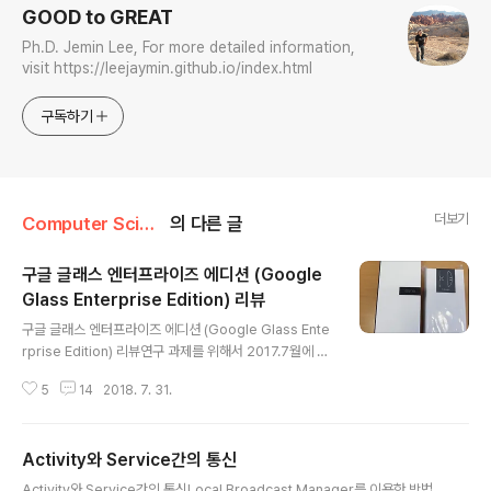
GOOD to GREAT
Ph.D. Jemin Lee, For more detailed information,
visit https://leejaymin.github.io/index.html
구독하기
더보기
Computer Science/Android Application
의 다른 글
구글 글래스 엔터프라이즈 에디션 (Google
Glass Enterprise Edition) 리뷰
글 내용
구글 글래스 엔터프라이즈 에디션 (Google Glass Ente
rprise Edition) 리뷰연구 과제를 위해서 2017.7월에 출
시된 Google Glass Enterprise Eidition을 세 대 구매
5
14
2018. 7. 31.
했다. 온라인 상에 XE (Explore Eidition)에 대한 정보는
많은데 EE에 대한 정보는 별로 없는것 같아서 리뷰를 작성
한다.구매 방법구매를 위해서는 Google X와 파트너쉽을
Activity와 Service간의 통신
해야한다. Google X: https://www.x.company/glas
글 내용
s/ 위 사이트에 접속해서 Interested In Galss를 눌러서
Activity와 Service간의 통신Local Broadcast Manager를 이용한 방법