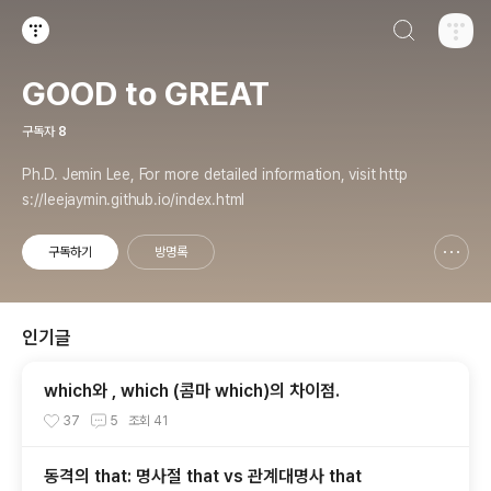
검색하기
티스토리
GOOD to GREAT
구독자
8
Ph.D. Jemin Lee, For more detailed information, visit http
s://leejaymin.github.io/index.html
구독하기
방명록
신고하기 레이어
열기
인기글
which와 , which (콤마 which)의 차이점.
37
5
조회
41
동격의 that: 명사절 that vs 관계대명사 that