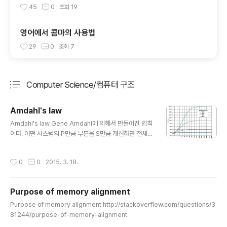
45
0
조회
19
영어에서 콤마의 사용법
29
0
조회
7
Computer Science/컴퓨터 구조
분류 전체보기
주요 글 목록
Amdahl's law
글 내용
Amdahl's law Gene Amdahl에 의해서 만들어진 법칙
이다. 어떤 시스템의 P만큼 부분을 S만큼 개선하면 전체
시스템에서의 최대 성능 향상은 아래의 식을 따른다. 즉, 이
것을 병렬처리에 적용하면 아래와 같다.S만큼 개선이라는
작성시간
0
0
2015. 3. 18.
말은 CPU 갯수를 의미한다. 2개면 2배, 3개면 3배이다.P
만큼 부분이라면 CPU를 늘렸을때 향샹되는 것이기 때문
에 병렬화가 가능한 Instruction의 수이다. proof of Am
Purpose of memory alignment
dahl’s LawSuppose an algorithm needs n opera
글 내용
tions to compute the result. With 1 processor, th
Purpose of memory alignment http://stackoverflow.com/questions/3
e algorithm will take n time units. With N proces
81244/purpose-of-memory-alignment
sors, the (1−f)n p..