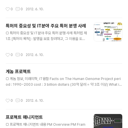
증가 - 빠른 속도록 변화하고 있음을 확인 할 수 있다. - 미
작성시간
0
0
2012. 6. 10.
국 스마트폰 OS: 안드로이드 44%, iOS 29%, Rim Blac
kberry 17% - 스마트 폰을 통한 가장 많은 접속 사이트:
공통 Google, facebook. - 마켓 다운 로드 수 변화: 안
특허의 중요성 및 IT분야 주요 특허 분쟁 사례
드로이드 시장의 급성장. iOS은 제자리, 이외는 후퇴중 B.
글 내용
Cloud의 사용화 -Cloud 클라우드 컴퓨팅 회사에 사용한
□ 특허의 중요성 및 IT분야 주요 특허 분쟁 사례 특허법 제
만큼 가격을 지불하는 정책 - Cloud 서비스를 통해서 다
1조 [특허의 목적] : 발명을 보호 장려하고, 그 이용을 도모
양한 형태의 서비스가 제공 되고있다.(Iaas, Paas,SaaS)
함으로써 기술발전을 촉진하여 산업발전에 이바지함 국지
- 개..
주의란: 특허를 등록받은 국가에 한해 제한적으로 효력 발
작성시간
0
0
2012. 6. 10.
생. 반드시 해당 국가에 특허 출원을 해야한다.(미국, 유럽,
일본, 중국 등) 국제 출원의 종류 파리조약에 의한 국제출원
보호 받고자하는 국가에 개별적으로 직접출원 국내출원일
게놈 프로젝트
로 부터 1년이내에 우선권 주장 출원 PCT 국제 출원 국제
글 내용
협력조약(PCT)에 가입한 국가 간에 적용 국제사무국(WI
□ 게놈 정보, 미래의학, IT융합 Facts on The Human Genome Project peri
PO)에 출원하고, 국제공개 후 30개월 이내에 지정국에 개
od : 1990~2003 cost : 3 billion dollars (30억 달러 = 약 3조 이상) What is
별 출원. □ 특허권의 발생 특허 요건(신규성, 진보성 등)에
Omics ? omics : 어떤 대상을 모두 모아서 연구하는 학문 유래 : 'ome' = mass 'i
대한 흠결 여부를 판단, 등록 결정에 의해 특허권(독점/베
cs' = study 모든 component들을 동시에 measure하는 방법이 필요하다. Hig
작성시간
0
0
2012. 6. 10.
타적 권리..
h throughput technologies Nanotechnologies(NT) are important cont
ributors Made posiible by the technology breakthrough during the la
st decade (microarrays, next-..
프로젝트 매니지먼트
글 내용
□ 프로젝트 매니지먼트 내용 PM Overview PM Fram