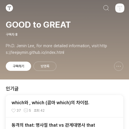
검색하기
티스토리
GOOD to GREAT
구독자
8
Ph.D. Jemin Lee, For more detailed information, visit http
s://leejaymin.github.io/index.html
구독하기
방명록
신고하기 레이어
열기
인기글
which와 , which (콤마 which)의 차이점.
37
5
조회
42
동격의 that: 명사절 that vs 관계대명사 that