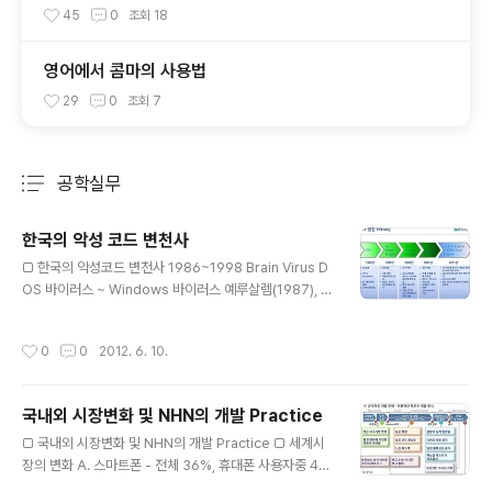
45
0
조회
18
영어에서 콤마의 사용법
29
0
조회
7
공학실무
분류 전체보기
주요 글 목록
한국의 악성 코드 변천사
글 내용
□ 한국의 악성코드 변천사 1986~1998 Brain Virus D
OS 바이러스 ~ Windows 바이러스 예루살렘(1987), 미
켄란젤로((1992) 몽키 바이러스(1994), 매크로 바이러스
(1995) 단말 보안으로 충분, 기업 보안 요구 1996~1997
작성시간
0
0
2012. 6. 10.
1996: 새로운 플랫폼으로 이동 "Win95/Boza" 바이러스
공개 오스트레일리아의 바이러스 제작 그룹인 "VLAD(Vir
us Laboratory And Distribution)"에서 제작 최초의
국내외 시장변화 및 NHN의 개발 Practice
윈도우 95 기반 바이러스 최초의 엑셀 매크로 바이러스인
글 내용
"XM/Laroux" 발견 VLAD에서 최초의 윈도우 95 상주
□ 국내외 시장변화 및 NHN의 개발 Practice □ 세계시
형 바이러스인 "Win95/Punch"발표 1997: 리눅스 바이
장의 변화 A. 스마트폰 - 전체 36%, 휴대폰 사용자중 4
러스 등장 2월 "Linux/Bliss" 바이러스 발견: 최초의 ..
4% - 2년 사이에 스마트폰 사용자의 변화=> 26% 사용자