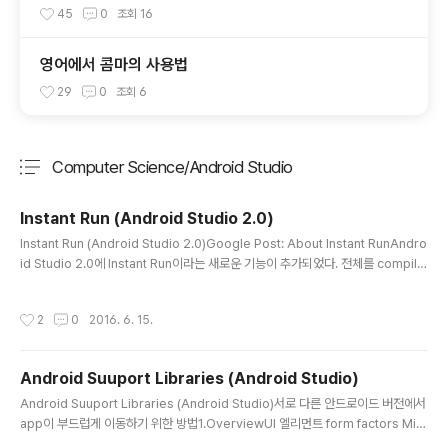
45
0
조회
16
영어에서 콤마의 사용법
29
0
조회
6
Computer Science/Android Studio
분류 전체보기
주요 글 목록
Instant Run (Android Studio 2.0)
글 내용
Instant Run (Android Studio 2.0)Google Post: About Instant RunAndro
id Studio 2.0에 Instant Run이라는 새로운 기능이 추가되었다. 전체를 compile
해서 APK를 생성하는것이 아닌 변경된 Dex파일만을 컴파일해서 reload하는 방
식이다. 당연히 기존 방법보다 더 빠른 재실행 시간을 보장한다.사용을 위해서는 다
작성시간
2
0
2016. 6. 15.
음의 조건을 만족 해야 한다.Android Studio to 2.0 or higherAndroid Plugin
for Gradle version 2.0.0 or higherminSdkVersion to 15 or higher. 최대
의 성능을 위해서는 API level 21 이상을 추천한다설정이 정상적으로 이뤄지면 노
Android Suuport Libraries (Android Studio)
란색 tund..
글 내용
Android Suuport Libraries (Android Studio)서로 다른 안드로이드 버전에서
app이 부드럽게 이동하기 위한 방법1.OverviewUI 엘리먼트 form factors Mis
cellaneous utility functions Android Studio는 Android Support Reposi