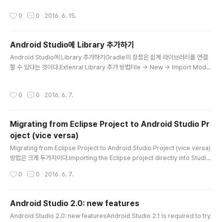
tory Android Support Libraries는 /extras/android/support에 저장 된다.
작성시간
0
0
2016. 6. 15.
Backward-compatibility상위 버전에서 개발된 앱은 더 낮은 버전에서 동작해야
한다.예를들면 5.0 (API level 21) 이상에서 개발된 앱이 그 이하의 Android Fra
mework에서 동작해야 한다. 하지만 그 5.0이아에서는 material desig..
Android Studio에 Library 추가하기
글 내용
Android Studio에 Library 추가하기Gradle의 장점은 쉽게 라이브러리를 연결
할 수 있다는 것이다.Extenral Library 추가 방법File -> New -> Import Modu
le적절한 Module name을 정하고 finish 클릭 (기본적으로 디렉토리 이름이 Mou
dle 이름이다.)Gradle Scropts에 해당 Moudle Gradle 설정 파일이 생성 된다.
작성시간
0
0
2016. 6. 7.
File -> Project Structure아래와 같은 화면에서 +버튼을 눌러서 Moudle dep
endency를 클릭해서 module을 추가할 수 있다. 이렇게 추가를 하면 최종적으로
Gradle 파일에 아래와 같이 추가가 되어 진다.dependencies { compile proje
Migrating from Eclipse Project to Android Studio Pr
ct(':SensorDataM..
oject (vice versa)
글 내용
Migrating from Eclipse Project to Android Studio Project (vice versa)
방법은 크게 두가지이다.Importing the Eclipse project directly into Studio.
선호 되어지는 방법이다.Exporting the Eclipse project from Eclipse as a G
작성시간
0
0
2016. 6. 7.
radle project.호환성 문제를 야기할 수 있다.장점만약 Graddle Porject와 Ecli
pse Project를 둘다 유지하고 싶을때 이렇게한다.같은 파일 구조를 가지게 된다.A
ndroid Studio에서 직접 import 방법File -> New -> Import Project위자드
Android Studio 2.0: new features
에 따라서 작업을 수행 한다.import-summary.txt를 보..
글 내용
Android Studio 2.0: new featuresAndroid Studio 2.1 is required to try