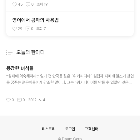
45
0
조회
19
영어에서 콤마의 사용법
29
0
조회
7
오늘의 한마디
분류 전체보기
주요 글 목록
용감한 녀석들
글 내용
“실패에 익숙해져라.” 얼마 전 한국을 찾은 `위키피디아` 설립자 지미 웨일스가 창업
을 꿈꾸는 젊은이들에게 강조한 말이다. 그는 “위키피디아를 만들 수 있었던 것은 앞
서 경험한 여러 실패를 바탕으로 가치 있는 교훈을 얻었기 때문”이라고 말했다. 창업
을 대하는 한국 사회 분위기를 두고 그는 이런 충고를 던지기도 했다. “남들과 다른
작성시간
0
0
2012. 6. 4.
행동을 하는 것을 두렵게 만들어 대기업 취직이 아닌 창업을 부정적으로 바라보게 한
다.” 최근 TV에선 `용감한 녀석들`이란 개그 코너가 사람들 눈길을 끈다. 유명 연예
인을 `디스(다른 사람을 폄하)`하고 과감한 사회풍자를 시원하게 터뜨리기도 한다.
웃음기 가득 품은 신랄한 비판은 개그라기에는 조금 슬프기까지 하다. 우리 벤처 생
태계도 실패를 두려워하고 튀는 행동을 부정적으로 보..
의안내
티스토리
로그인
고객센터
© Daum Corp.