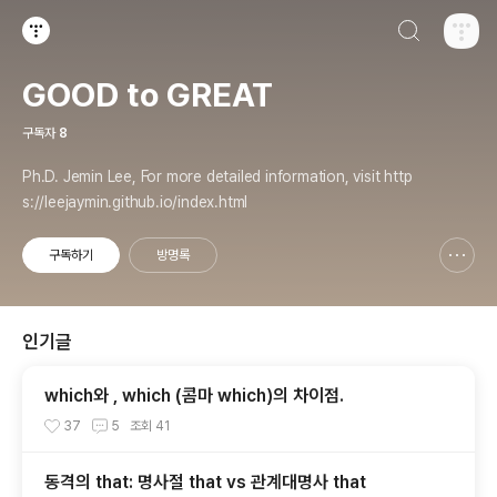
검색하기
티스토리
GOOD to GREAT
구독자
8
Ph.D. Jemin Lee, For more detailed information, visit http
s://leejaymin.github.io/index.html
구독하기
방명록
신고하기 레이어
열기
인기글
which와 , which (콤마 which)의 차이점.
37
5
조회
41
동격의 that: 명사절 that vs 관계대명사 that