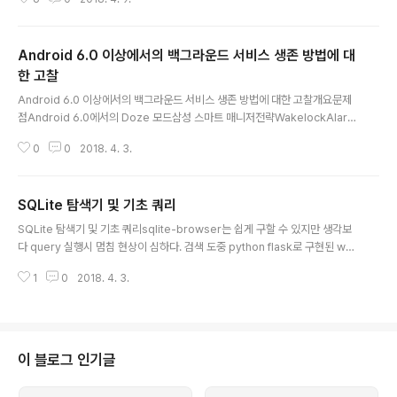
(android 5.1)부터 지원하는 Local Broadcast Manager방법으로 구현한
다.Main Activity리시버 등록 코드 @Override protected void onResu
me() { ... // action 이름이 "custom-event-name"으로 정의된 intent를
Android 6.0 이상에서의 백그라운드 서비스 생존 방법에 대
수신하게 된다. // observer의 이름은 mMessageReceiver이다. LocalB
roadcastManager.getInstanc..
한 고찰
글 내용
Android 6.0 이상에서의 백그라운드 서비스 생존 방법에 대한 고찰개요문제
점Android 6.0에서의 Doze 모드삼성 스마트 매니저전략WakelockAlarm
Manager 방식Google Cloud Message 방식Screen ON화면 항상 켜기
0
0
2018. 4. 3.
getWindow().addFlags(WindowManager.LayoutParams.FLAG_KE
EP_SCREEN_ON); Wakelock Wakelock 생성 방법PowerManager po
werManager = (PowerManager) getSystemService(POWER_SER
SQLite 탐색기 및 기초 쿼리
VICE); WakeLock wakeLock = powerManager.newWakeLock(Po
글 내용
werManager.PARTIAL_WAKE_LOCK, "MyWakel..
SQLite 탐색기 및 기초 쿼리sqlite-browser는 쉽게 구할 수 있지만 생각보
다 query 실행시 멈침 현상이 심하다. 검색 도중 python flask로 구현된 we
b-based 도구가 있어서 이것을 사용 한다. sqlite-web이며 설치화 실행 모
1
0
2018. 4. 3.
습은 아래와 같다.sqlite-web tool$ sudo apt-get install python-pip #
# pip를 이미 설치하였다면 skip 합니다. $ sudo pip install --upgrade p
ip ## pip 업그레이드 합니다. $ sudo apt install python-setuptools #
# sqlite-web설치를 위해 필요 $ sudo pip install sqlite-web ## sqlit
e-web 설치 합니다. #..
이 블로그 인기글