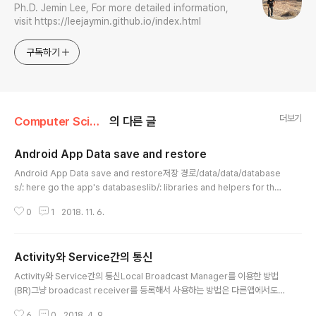
Ph.D. Jemin Lee, For more detailed information,
visit https://leejaymin.github.io/index.html
구독하기
더보기
Computer Science/Android Application
의 다른 글
Android App Data save and restore
글 내용
Android App Data save and restore저장 경로/data/data/database
s/: here go the app's databaseslib/: libraries and helpers for the
appfiles/: other related filesshared_prefs/: preferences and setti
0
1
2018. 11. 6.
ngscache/: well, caches저장 위치까지 모두 출력adb shell pm list pac
kages -fbackup 명령어## backup nonsystem apk adb backup -ap
k -shared -nosystem -all -f backup_apk.ab ### backup system
Activity와 Service간의 통신
and nonsystem apk adb backup -apk -..
글 내용
Activity와 Service간의 통신Local Broadcast Manager를 이용한 방법
(BR)그냥 broadcast receiver를 등록해서 사용하는 방법은 다른앱에서도
해당 방송을 들을 수 있기 때문에 private data leak문제가 생긴다.API 22
6
0
2018. 4. 9.