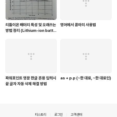
리튬이온 배터리 특성 및 오래쓰는
영어에서 콤마의 사용법
방법 정리 (Lithium-ion batte
ry characteristic)
파워포인트 영문 한글 혼용 입력시
as + p.p (~한 대로, ~한 대로인)
끝 글자 자동 삭제 해결 방법
의안내
티스토리
로그인
고객센터