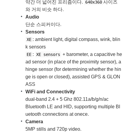
약간 더 넓어진 프리즘이다.
사이즈
640x360
와 거의 비슷 하다.
Audio
단순 스피커이다.
Sensors
: ambient light, digital compass, wink, blin
XE
k sensors
:
+ barometer, a capacitive he
EE
XE sensors
ad sensor (in place of the proximity sensor), a
hinge sensor (for determining whether the hin
ge is open or closed), assisted GPS & GLON
ASS
WiFi and Connectivity
dual-band 2.4 + 5 Ghz 802.11a/b/g/n/ac
Bluetooth LE and HID, supporting multiple Bl
uetooth connections at onece.
Camera
5MP stills and 720p video.