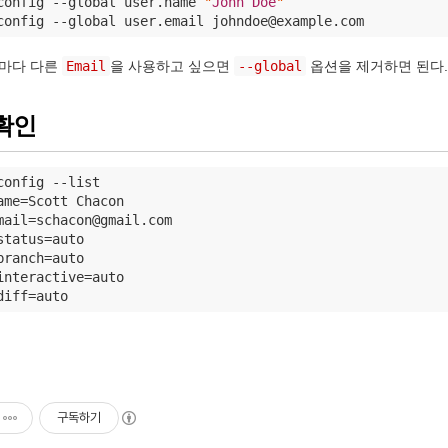
config --global user.name 
"
John Doe
"
config --global user.email johndoe@example.com
마다 다른
Email
을 사용하고 싶으면
--global
옵션을 제거하면 된다.
확인
config --list

ame=Scott Chacon

mail=schacon@gmail.com

status=auto

branch=auto

interactive=auto

diff=auto
구독하기