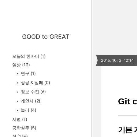
GOOD to GREAT
오늘의 한마디
(1)
2016. 10. 2. 12:14
일상
(13)
연구
(1)
성공 & 실패
(0)
정보 수집
(6)
Git
개인사
(2)
놀러
(4)
서평
(1)
공학실무
(5)
기본 
AI
(136)