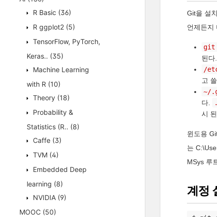
R Basic
(36)
Git을 
R ggplot2
(5)
언제든지 
TensorFlow, PyTorch,
git
Keras..
(35)
된다.
Machine Learning
/et
고 쓸
with R
(10)
~/.
Theory
(18)
다.
Probability &
시 된다
Statistics (R..
(8)
윈도용 Git
Caffe
(3)
는 C:\U
TVM
(4)
MSys 루
Embedded Deep
learning
(8)
계정 
NVIDIA
(9)
MOOC
(50)