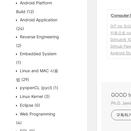
Android Platform
Build
(12)
'
Computer 
Android Application
GIT tip 정리
(24)
자동으로 co
Reverse Engineering
Github에
(2)
Github P
Android St
Embedded System
(1)
Linux and MAC 사용
법
(29)
pyopenCL (pycl)
(1)
GOOD t
Linux Kernel
(3)
Ph.D. Jemi
Eclipse
(0)
Web Programming
구독하
(4)
SQL
(0)