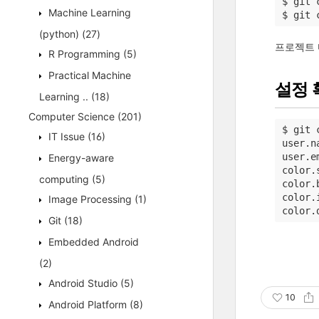
$ git 
Machine Learning
$ git 
(python)
(27)
프로젝트 
R Programming
(5)
Practical Machine
설정 
Learning ..
(18)
Computer Science
(201)
$ git 
IT Issue
(16)
user.n
user.e
Energy-aware
color.
computing
(5)
color.
color.
Image Processing
(1)
color.
Git
(18)
Embedded Android
(2)
Android Studio
(5)
10
Android Platform
(8)