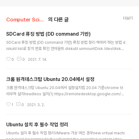
더보기
Computer Science/Linux and MAC 사용법
의 다른 글
SDCard 퓨징 방법 (DD command 기반)
글 내용
SDCard 퓨징 방법 (DD command 기반) 퓨징 방법 정리 맥에서 하는 방법 d
iskutil list로 장치 번호 확인 언마운트 diskutil unmountDisk /dev/disk4
busy 오류 해결 sudo dd bs=1m if=./2020-08-20-raspios-buster-a
0
0
2021. 7. 14.
rmhf-full.img of=/dev/disk3 status=progress; sync sudo diskutil
eject /dev/rdiskN https://www.raspberrypi.org/documentation/in
stallation/installing-images/mac.md sync를 해야하는 이유 https://un
크롬 원격데스크탑 Ubuntu 20.04에서 설정
ix.stackexchange.com/questions/31268..
글 내용
크롬 원격데스크탑 Ubuntu 20.04에서 설정설치법 20.04 기준chrome 브
라우져 설치headless 설치(1) https://remotedesktop.google.com/he
adlessdeb package 다운로드 후`sudo dpkg -i ``강제설치 의존성 문제
1
0
2021. 3. 2.
해결sudo apt-get -f install다시 (1)번으로 돌아가서 명령어를 ubuntu ter
minal에 복사 붙여넣기로 실행PIN number 설정다른컴퓨터에서 연결 시도
필자는 맥에서 chrome-remote deskptop 응용으로 접속 시도하면 아래와
Ubuntu 설치 후 필수 작업 정리
같이 성공적으로 화면이 나온다. Trobuleshooting (문제해결)연결시 검정화
글 내용
면으로 아무것도 보이지 않을 때하위버전 ubuntu의 경우 desktop-enviro
Ubuntu 설치 후 필수 작업 정리VMware 가상 머신 경우new vritual machi
n..