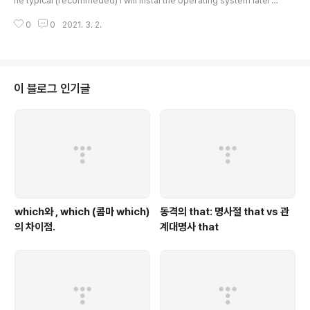
ne typical (recommeded) I will instal the operating system laterT
he virtual machine will be created with a blank hard disk.Linux (ub
0
0
2021. 3. 2.
untu 16bit) 설정 하디드스크 설정, single disk 설정 불필요한 device들 제
거 (ex., printer)open-VM-Tools 설치Legacy 방법이 인터넷에 많은데 그
것을 쓰지말라고 한다. 우분투의 경우 쉽게 설치가 가능하다.아래 명령어 한줄
로 설치하고 재부팅 해주면된다.sudo apt-get install open-vm-tools-d
esktop clipb..
이 블로그 인기글
which와 , which (콤마 which)
동격의 that: 명사절 that vs 관
의 차이점.
계대명사 that