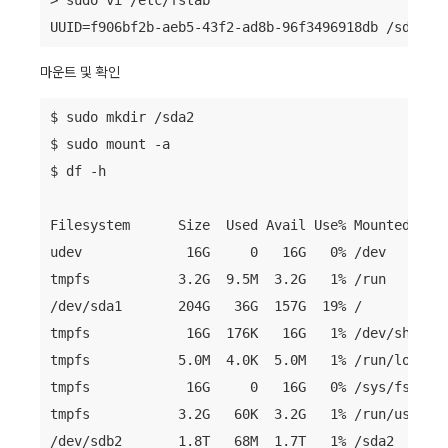
> sudo vi /etc/fstab

마운트 및 확인
$ sudo mkdir /sda2

$ sudo mount -a

$ df -h

Filesystem      Size  Used Avail Use% Mounted on

udev             16G     0   16G   0% /dev

tmpfs           3.2G  9.5M  3.2G   1% /run

/dev/sda1       204G   36G  157G  19% /

tmpfs            16G  176K   16G   1% /dev/shm

tmpfs           5.0M  4.0K  5.0M   1% /run/lock

tmpfs            16G     0   16G   0% /sys/fs/cgro
tmpfs           3.2G   60K  3.2G   1% /run/user/10