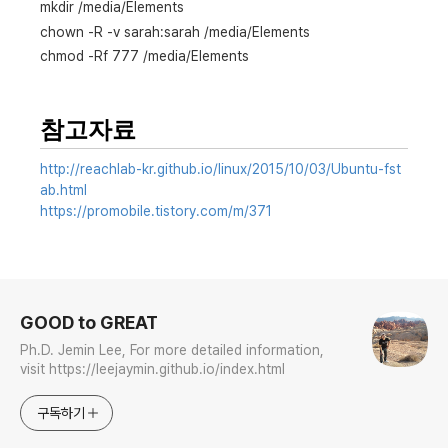
mkdir /media/Elements
chown -R -v sarah:sarah /media/Elements
chmod -Rf 777 /media/Elements​
참고자료
http://reachlab-kr.github.io/linux/2015/10/03/Ubuntu-fst
ab.html
https://promobile.tistory.com/m/371
로그 정보
GOOD to GREAT
Ph.D. Jemin Lee, For more detailed information,
visit https://leejaymin.github.io/index.html
구독하기